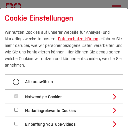
Cookie Einstellungen
Startseite
Die BO
Wichtige Einrichtungen
Hochschulkommunikation
Pressemitteilungen
Wir nutzen Cookies auf unserer Website für Analyse- und
Marketingzwecke. In unserer
Datenschutzerklärung
erfahren Sie
mehr darüber, wie wir personenbezogene Daten verarbeiten und
wie Sie uns kontaktieren können. Hier können Sie genau sehen
Menü aufklappen
Campus
Personen
DE
|
EN
Quicklinks
welche Cookies wir nutzen und können entscheiden, welche Sie
annehmen.
Übersicht
Studium
Film weist Wege zum
Alle auswählen
2025
Studienangebote
Forschung & Transfer
Immobilienwert in NRW
2024
Notwendige Cookies
Vor dem Studium
Bachelorstudiengänge
Profil
Nachhaltigkeit
16.11.2020
Masterstudiengänge
2023
Marketingrelevante Cookies
Im Studium
Bewerben & Einschreiben
Beratung & Förderung
Forschungs- und Transferprofil
Schwerpunkte
Nachhaltigkeit studieren
Bewerbungsportal
International
Nach dem Studium
Studienbüros und Prüfungen
2022
Experte der Hochschule Bochum
Einbettung YouTube-Videos
Schwerpunkte (FuT)
Förderinformation und Antragsberatung