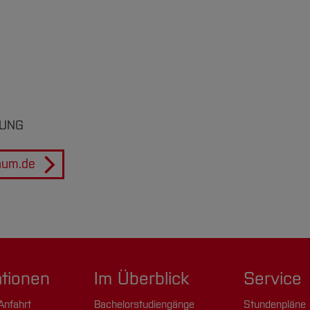
:
RUNG
hum.de
ationen
Im Überblick
Service
Anfahrt
Bachelorstudiengänge
Stundenpläne