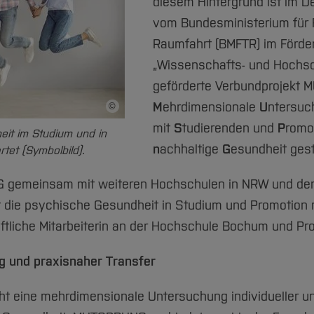
diesem Hintergrund ist im 
vom Bundesministerium für 
Raumfahrt (BMFTR) im Förd
„Wissenschafts- und Hochsc
geförderte Verbundprojekt
M
ehrdimensionale
U
ntersu
©
Bildnachweis
mit
S
tudierenden und
P
romo
eit im Studium und in
n
achhaltige
G
esundheit gest
et (Symbolbild).
G gemeinsam mit weiteren Hochschulen in NRW und de
die psychische Gesundheit in Studium und Promotion na
liche Mitarbeiterin an der Hochschule Bochum und Proj
 und praxisnaher Transfer
t eine mehrdimensionale Untersuchung individueller und