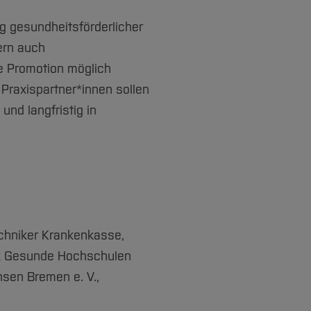
g gesundheitsförderlicher
dern auch
e Promotion
möglich
 Praxispartner*innen sollen
nd langfristig in
chniker Krankenkasse,
k Gesunde Hochschulen
sen Bremen e. V.,