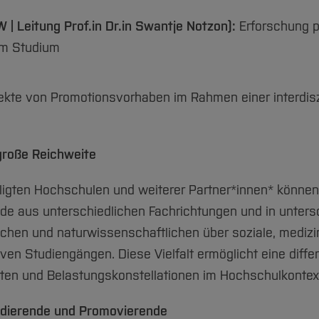
W | Leitung Prof.in Dr.in Swantje Notzon):
Erforschung p
im Studium
ojekte von Promotionsvorhaben im Rahmen einer interdi
große Reichweite
ligten Hochschulen und weiterer Partner*innen* könne
de aus unterschiedlichen Fachrichtungen und in unter
schen und naturwissenschaftlichen über soziale, medizi
tiven Studiengängen. Diese Vielfalt ermöglicht eine diffe
ten und Belastungskonstellationen im Hochschulkontex
udierende und Promovierende