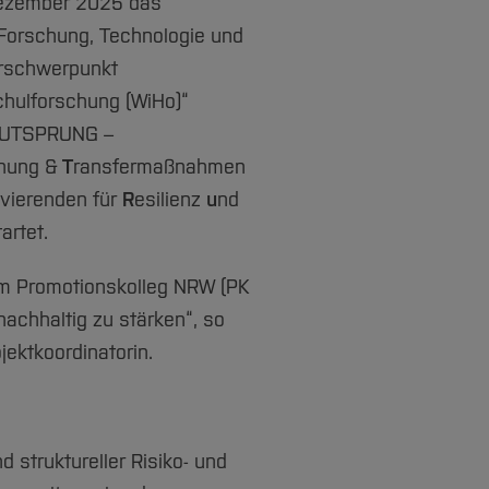
Dezember 2025 das
Forschung, Technologie und
erschwerpunkt
hulforschung (WiHo)“
 MUTSPRUNG –
chung &
T
ransfermaßnahmen
vierenden für
R
esilienz
u
nd
artet.
m Promotionskolleg NRW (PK
chhaltig zu stärken“, so
ektkoordinatorin.
 struktureller Risiko- und