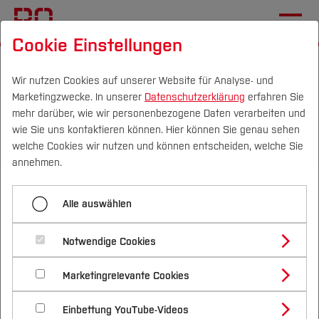
Cookie Einstellungen
Startseite
Die BO
Wichtige Einrichtungen
Hochschulkommunikation
Pressemitteilungen
Wir nutzen Cookies auf unserer Website für Analyse- und
Marketingzwecke. In unserer
Datenschutzerklärung
erfahren Sie
mehr darüber, wie wir personenbezogene Daten verarbeiten und
wie Sie uns kontaktieren können. Hier können Sie genau sehen
Menü aufklappen
Campus
Personen
DE
|
EN
Quicklinks
welche Cookies wir nutzen und können entscheiden, welche Sie
annehmen.
Übersicht
Studium
Grüner Wasserstoff für
Alle auswählen
2025
Studienangebote
Forschung & Transfer
Subsahara-Afrika
2024
Notwendige Cookies
Vor dem Studium
Bachelorstudiengänge
Profil
Nachhaltigkeit
27.11.2024
PRESSEMITTEILUNG, Nachhaltigkeit,
Masterstudiengänge
2023
Marketingrelevante Cookies
Im Studium
Bewerben & Einschreiben
Beratung & Förderung
Forschungs- und Transferprofil
Elektrotechnik und Informatik (FB E)
Schwerpunkte
Nachhaltigkeit studieren
Bewerbungsportal
International
Nach dem Studium
Studienbüros und Prüfungen
2022
Einbettung YouTube-Videos
Schwerpunkte (FuT)
Förderinformation und Antragsberatung