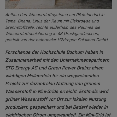
Team und Labore
Amtliche Bekanntmachungen
Studiengänge
Forschung und Projekte
Familiengerechte Hochschule
Aktuelles
Hochschulbibliothek
Arbeiten im FB G
Notfall-Infos
Studieninteressierte
International
Gleichstellung
Studium
Hochschulkommunikation
Aufbau des Wasserstoffsystems am Pilotstandort in
BO Shop
Team
Diskriminierungsfreie Hochschule
Tema, Ghana. Links der Raum mit Elektrolyse und
Fachgruppen
International Office
Brennstoffzelle, rechts außerhalb des Raumes die
Service
Vertretungen
Forschung und Entwicklung
Medienzentrum
Wasserstoffspeicherung in 48 Druckgasflaschen,
Wahlen
International
gestellt von der ostermeier H2drogen Solutions GmbH.
qed-Stiftung
Team
Zentrale Studienberatung
Forschende der Hochschule Bochum haben in
Service
Zusammenarbeit mit den Unternehmenspartnern
SFC Energy AG und Green Power Brains einen
wichtigen Meilenstein für ein wegweisendes
Projekt zur dezentralen Nutzung von grünem
Wasserstoff in Mini-Grids erreicht. Erstmals wird
grüner Wasserstoff vor Ort zur lokalen Nutzung
produziert, gespeichert und bei Bedarf wieder in
elektrischen Strom umgewandelt. Ein Mini-Grid ist