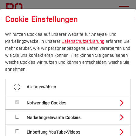
Cookie Einstellungen
Startseite
Die BO
Wichtige Einrichtungen
Hochschulkommunikation
Pressemitteilungen
Wir nutzen Cookies auf unserer Website für Analyse- und
Marketingzwecke. In unserer
Datenschutzerklärung
erfahren Sie
mehr darüber, wie wir personenbezogene Daten verarbeiten und
wie Sie uns kontaktieren können. Hier können Sie genau sehen
Menü aufklappen
Campus
Personen
DE
|
EN
Quicklinks
welche Cookies wir nutzen und können entscheiden, welche Sie
annehmen.
Übersicht
Studium
Hoch und weit hinaus
Alle auswählen
2025
Studienangebote
Forschung & Transfer
2024
Notwendige Cookies
08.04.2024
PRESSEMITTEILUNG, Mechatronik und
Vor dem Studium
Bachelorstudiengänge
Profil
Nachhaltigkeit
Maschinenbau (FB M)
Masterstudiengänge
2023
Marketingrelevante Cookies
Im Studium
Bewerben & Einschreiben
Beratung & Förderung
Forschungs- und Transferprofil
Schwerpunkte
Nachhaltigkeit studieren
Bewerbungsportal
International
Hochschule Bochum, AMSAT-
Nach dem Studium
Studienbüros und Prüfungen
2022
Einbettung YouTube-Videos
Schwerpunkte (FuT)
Förderinformation und Antragsberatung