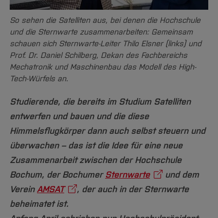
Team und Labore
Amtliche Bekanntmachungen
Studiengänge
Forschung und Projekte
Familiengerechte Hochschule
Aktuelles
Hochschulbibliothek
Arbeiten im FB G
Notfall-Infos
So sehen die Satelliten aus, bei denen die Hochschule
Studieninteressierte
International
Gleichstellung
Studium
Hochschulkommunikation
und die Sternwarte zusammenarbeiten: Gemeinsam
BO Shop
Team
Diskriminierungsfreie Hochschule
Fachgruppen
International Office
schauen sich Sternwarte-Leiter Thilo Elsner (links) und
Service
Prof. Dr. Daniel Schilberg, Dekan des Fachbereichs
Vertretungen
Forschung und Entwicklung
Medienzentrum
Mechatronik und Maschinenbau das Modell des High-
Wahlen
International
qed-Stiftung
Tech-Würfels an.
Team
Zentrale Studienberatung
Studierende, die bereits im Studium Satelliten
Service
entwerfen und bauen und die diese
Himmelsflugkörper dann auch selbst steuern und
überwachen – das ist die Idee für eine neue
Zusammenarbeit zwischen der Hochschule
Bochum, der Bochumer
Sternwarte
und dem
Verein
AMSAT
, der auch in der Sternwarte
beheimatet ist.