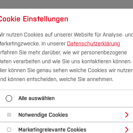
Cookie Einstellungen
udium
Forschung & Transfer
Nachhaltigkeit
I
ir nutzen Cookies auf unserer Website für Analyse- un
arketingzwecke. In unserer
Datenschutzerklärung
rfahren Sie mehr darüber, wie wir personenbezogene
aten verarbeiten und wie Sie uns kontaktieren können.
kommunikation
Pressemitteilungen
ier können Sie genau sehen welche Cookies wir nutze
nd können entscheiden, welche Sie annehmen.
2023
2022
2021
2020
Alle auswählen
Kontakt
Notwendige Cookies
Marketingrelevante Cookies