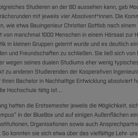
folgreiches Studieren an der BO aussehen kann, gab Mod
chsrunden mit jeweils vier Absolvent*innen. Die Kom
en, wie etwa Bauingenieur Christian Gottlob nach einem 
ät von manchmal 1000 Menschen in einem Hörsaal zur
ik in kleinen Gruppen gelernt wurde und es deutlich ei
den und Freundschaften zu schließen. Sie ließ sich vo
 er wegen seines dualen Studiums eher wenig typische
kt zu anderen Studierenden der Kooperativen Ingenieura
ihren Bachelor in Nachhaltige Entwicklung absolviert ha
die Hochschule tätig ist…
g hatten die Erstsemester jeweils die Möglichkeit, sic
pus“ in der BlueBox und auf einigen Außenflächen ein de
titutionen, Organisationen sowie auch Ansprechpartne
So konnten sie sich etwa über das vielfältige Lehr- und