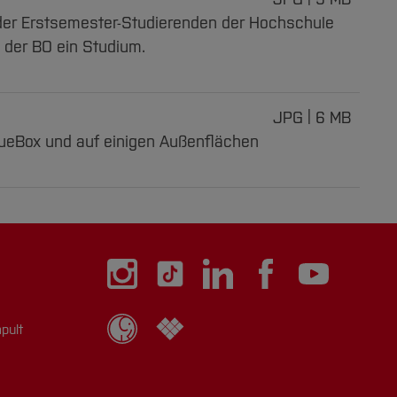
g der Erstsemester-Studierenden der Hochschule
der BO ein Studium.
JPG
6 MB
lueBox und auf einigen Außenflächen
pult