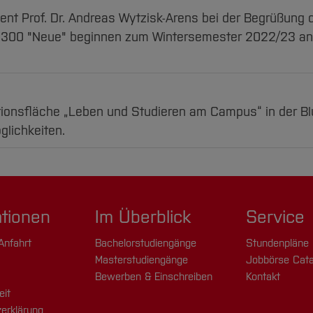
ident Prof. Dr. Andreas Wytzisk-Arens bei der Begrüßun
.300 "Neue" beginnen zum Wintersemester 2022/23 an 
ktionsfläche „Leben und Studieren am Campus“ in der B
glichkeiten.
ationen
Im Überblick
Service
Anfahrt
Bachelorstudiengänge
Stundenpläne
Masterstudiengänge
Jobbörse Cata
Bewerben & Einschreiben
Kontakt
eit
erklärung