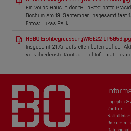
Ein volles Haus in der "BlueBox" hatte Präs
Bochum am 19. September. Insgesamt fast 1
Fotos: Lukas Palik
HSBO-ErstibegruessungWISE22-LP5856.jpg
Insgesamt 21 Anlaufstellen boten auf der A
verschiedenste Kontakt- und Informationsmö
Inform
Lageplan & 
Karriere
Notfall-Infos
Barrierefreih
Datenschutz