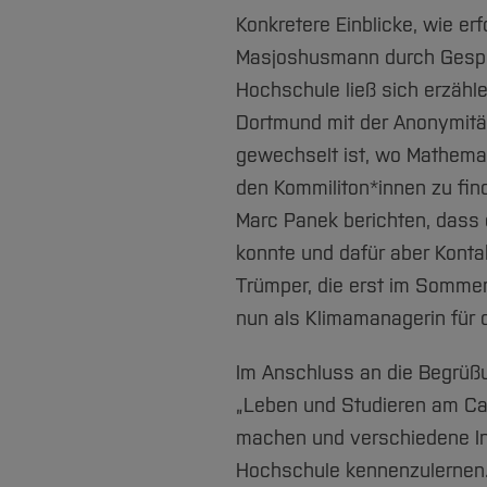
Konkretere Einblicke, wie er
Masjoshusmann durch Gesprä
Hochschule ließ sich erzähl
Dortmund mit der Anonymit
gewechselt ist, wo Mathemat
den Kommiliton*innen zu fin
Marc Panek berichten, dass
konnte und dafür aber Konta
Trümper, die erst im Sommer 
nun als Klimamanagerin für 
Im Anschluss an die Begrüßun
„Leben und Studieren am Cam
machen und verschiedene Ins
Hochschule kennenzulernen. 