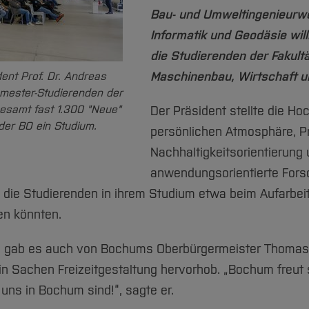
Bau- und Umweltingenieurwe
Informatik und Geodäsie wi
die Studierenden der Fakult
Maschinenbau, Wirtschaft un
dent Prof. Dr. Andreas
emester-Studierenden der
esamt fast 1.300 "Neue"
Der Präsident stellte die Ho
er BO ein Studium.
persönlichen Atmosphäre, P
Nachhaltigkeitsorientierung 
anwendungsorientierte Fors
ie die Studierenden in ihrem Studium etwa beim Aufarbei
en könnten.
 gab es auch von Bochums Oberbürgermeister Thomas Ei
 in Sachen Freizeitgestaltung hervorhob. „Bochum freut 
 uns in Bochum sind!“, sagte er.