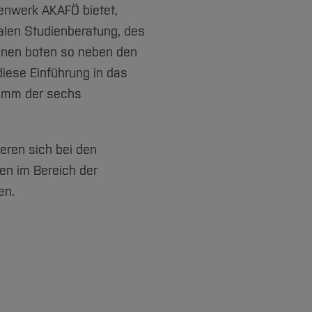
denwerk AKAFÖ bietet,
alen Studienberatung, des
ionen boten so neben den
diese Einführung in das
ramm der sechs
ieren sich bei den
en im Bereich der
en.