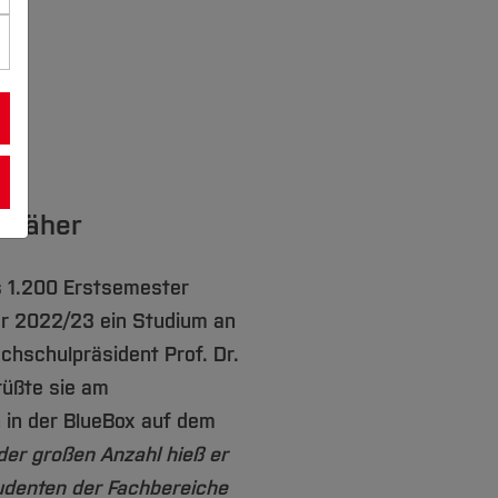
 näher
s 1.200 Erstsemester
r 2022/23 ein Studium an
hschulpräsident Prof. Dr.
rüßte sie am
 in der BlueBox auf dem
er großen Anzahl hieß er
udenten der Fachbereiche