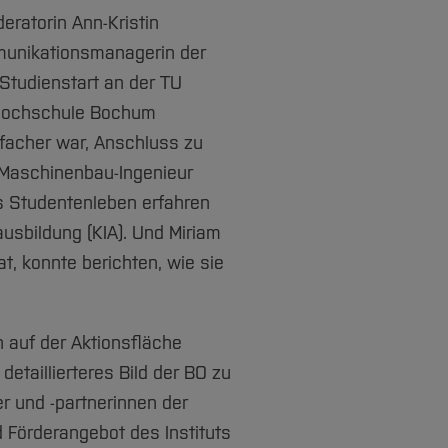
eratorin Ann-Kristin
munikationsmanagerin der
Studienstart an der TU
 Hochschule Bochum
nfacher war, Anschluss zu
n Maschinenbau-Ingenieur
s Studentenleben erfahren
usbildung (KIA). Und Miriam
t, konnte berichten, wie sie
h auf der Aktionsfläche
taillierteres Bild der BO zu
r und -partnerinnen der
 Förderangebot des Instituts