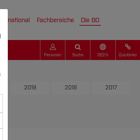
nternational
Fachbereiche
Die BO
d
Personen
Suche
DE
|
EN
Quicklinks
n
2019
2018
2017