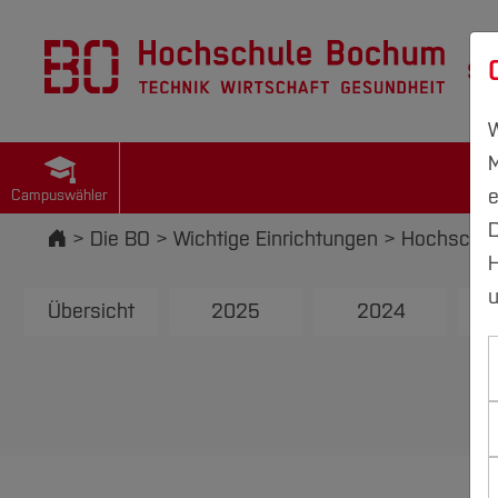
St
W
M
e
Campuswähler
D
Startseite
Die BO
Wichtige Einrichtungen
Hochschul
H
u
Übersicht
2025
2024