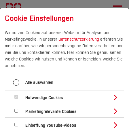
Cookie Einstellungen
Startseite
Die BO
Wichtige Einrichtungen
Hochschulkommunikation
Pressemitteilungen
Wir nutzen Cookies auf unserer Website für Analyse- und
Marketingzwecke. In unserer
Datenschutzerklärung
erfahren Sie
mehr darüber, wie wir personenbezogene Daten verarbeiten und
wie Sie uns kontaktieren können. Hier können Sie genau sehen
Menü aufklappen
Campus
Personen
DE
|
EN
Quicklinks
welche Cookies wir nutzen und können entscheiden, welche Sie
annehmen.
Übersicht
Studium
Hochschule Bochum und
Alle auswählen
2025
Studienangebote
Forschung & Transfer
thyssenkrupp präsentieren
2024
Notwendige Cookies
Vor dem Studium
Bachelorstudiengänge
Solar-Sportcoupé
Profil
Nachhaltigkeit
Masterstudiengänge
2023
Marketingrelevante Cookies
Im Studium
Bewerben & Einschreiben
Beratung & Förderung
Forschungs- und Transferprofil
05.07.2017
Schwerpunkte
Nachhaltigkeit studieren
Bewerbungsportal
International
Nach dem Studium
Studienbüros und Prüfungen
2022
Einbettung YouTube-Videos
Schwerpunkte (FuT)
Förderinformation und Antragsberatung