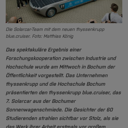
Team und Labore
Amtliche Bekanntmachungen
Studiengänge
Forschung und Projekte
Familiengerechte Hochschule
Aktuelles
Hochschulbibliothek
Arbeiten im FB G
Notfall-Infos
Studieninteressierte
International
Gleichstellung
Studium
Hochschulkommunikation
BO Shop
Team
Diskriminierungsfreie Hochschule
Fachgruppen
International Office
Die Solarcar-Team mit dem neuen thyssenkrupp
Service
Vertretungen
Forschung und Entwicklung
Medienzentrum
blue.cruiser. Foto: Matthias König
Wahlen
International
qed-Stiftung
Das spektakuläre Ergebnis einer
Team
Zentrale Studienberatung
Forschungskooperation zwischen Industrie und
Service
Hochschule wurde am Mittwoch in Bochum der
Öffentlichkeit vorgestellt. Das Unternehmen
thyssenkrupp und die Hochschule Bochum
präsentierten den thyssenkrupp blue.cruiser, das
7. Solarcar aus der Bochumer
Sonnenwagenschmiede. Die Gesichter der 60
Studierenden strahlen sichtbar vor Stolz, als sie
das Werk ihrer Arbeit erstmals vor großem