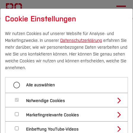
Cookie Einstellungen
Startseite
Die BO
Wichtige Einrichtungen
Hochschulkommunikation
Pressemitteilungen
Wir nutzen Cookies auf unserer Website für Analyse- und
Marketingzwecke. In unserer
Datenschutzerklärung
erfahren Sie
mehr darüber, wie wir personenbezogene Daten verarbeiten und
wie Sie uns kontaktieren können. Hier können Sie genau sehen
Menü aufklappen
Campus
Personen
DE
|
EN
Quicklinks
welche Cookies wir nutzen und können entscheiden, welche Sie
annehmen.
Übersicht
Studium
Ingenieurstudiengänge
Alle auswählen
2025
Studienangebote
Forschung & Transfer
werden neu konzipiert
2024
Notwendige Cookies
Vor dem Studium
Bachelorstudiengänge
Profil
Nachhaltigkeit
04.11.2020
Masterstudiengänge
2023
Marketingrelevante Cookies
Im Studium
Bewerben & Einschreiben
Beratung & Förderung
Forschungs- und Transferprofil
Schwerpunkte
Nachhaltigkeit studieren
Bewerbungsportal
International
Nach dem Studium
Studienbüros und Prüfungen
2022
Kooperation von FOM und
Einbettung YouTube-Videos
Schwerpunkte (FuT)
Förderinformation und Antragsberatung