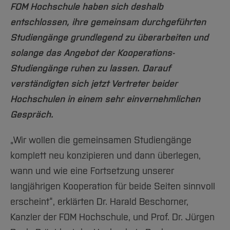
Team und Labore
Amtliche Bekanntmachungen
Studiengänge
Forschung und Projekte
FOM Hochschule haben sich deshalb
Familiengerechte Hochschule
Aktuelles
Hochschulbibliothek
Arbeiten im FB G
Notfall-Infos
entschlossen, ihre gemeinsam durchgeführten
Studieninteressierte
International
Gleichstellung
Studium
Hochschulkommunikation
Studiengänge grundlegend zu überarbeiten und
BO Shop
Team
Diskriminierungsfreie Hochschule
Fachgruppen
International Office
solange das Angebot der Kooperations-
Service
Vertretungen
Forschung und Entwicklung
Medienzentrum
Studiengänge ruhen zu lassen. Darauf
Wahlen
International
qed-Stiftung
verständigten sich jetzt Vertreter beider
Team
Zentrale Studienberatung
Hochschulen in einem sehr einvernehmlichen
Service
Gespräch.
„Wir wollen die gemeinsamen Studiengänge
komplett neu konzipieren und dann überlegen,
wann und wie eine Fortsetzung unserer
langjährigen Kooperation für beide Seiten sinnvoll
erscheint“, erklärten Dr. Harald Beschorner,
Kanzler der FOM Hochschule, und Prof. Dr. Jürgen