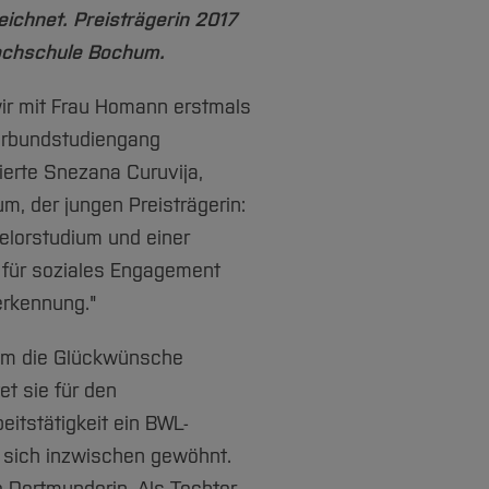
ichnet. Preisträgerin 2017
ochschule Bochum.
wir mit Frau Homann erstmals
erbundstudiengang
ierte Snezana Curuvija,
m, der jungen Preisträgerin:
elorstudium und einer
t für soziales Engagement
erkennung."
ahm die Glückwünsche
et sie für den
beitstätigkeit ein BWL-
 sich inzwischen gewöhnt.