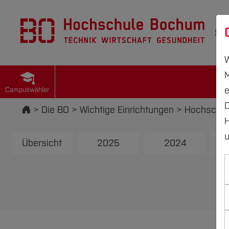
St
W
M
e
Campuswähler
D
Startseite
Die BO
Wichtige Einrichtungen
Hochschul
H
u
Übersicht
2025
2024