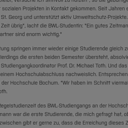
 bleibt, versuche ich sinnvoll zu nutzen", so die gebürti
it sozialen Projekten in Kontakt gekommen. Seit Jahren e
St. Georg und unterstützt aktiv Umweltschutz-Projekte.
 Zeit übrig", lacht die BWL-Studentin: "Ein gutes Zeit
rtner sind enorm wichtig."
ung springen immer wieder einige Studierende gleich 
lerdings die ersten beiden Semester übersteht, absolvi
 Studiengangkoordinator Prof. Dr. Michael Toth. Und das
 einem Hochschulabschluss nachweislich. Entsprechend
der Hochschule Bochum. "Wir haben im Schnitt vierma
oth.
Regelstudienzeit des BWL-Studiengangs an der Hochsch
mann war die erste Studierende, die mich gefragt hat, o
Inzwischen gibt er gerne zu, dass die Erreichung dieses