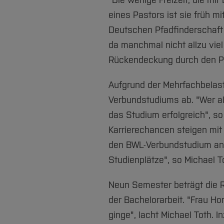
"Die wenige Freizeit, die mir
eines Pastors ist sie früh m
Deutschen Pfadfinderschaft 
da manchmal nicht allzu viel
Rückendeckung durch den Pa
Aufgrund der Mehrfachbelast
Verbundstudiums ab. "Wer al
das Studium erfolgreich", so
Karrierechancen steigen mit
den BWL-Verbundstudium an 
Studienplätze", so Michael T
Neun Semester beträgt die 
der Bachelorarbeit. "Frau Ho
ginge", lacht Michael Toth. 