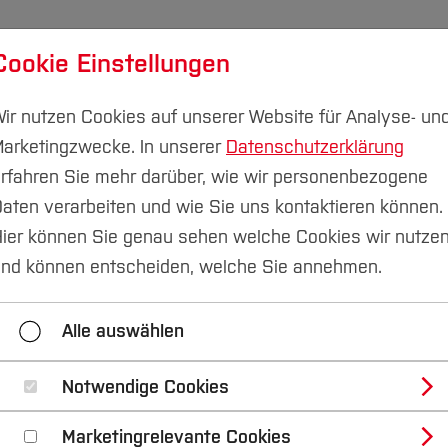
Cookie Einstellungen
udium
Forschung & Transfer
Nachhaltigkeit
I
ir nutzen Cookies auf unserer Website für Analyse- un
arketingzwecke. In unserer
Datenschutzerklärung
rfahren Sie mehr darüber, wie wir personenbezogene
aten verarbeiten und wie Sie uns kontaktieren können.
kommunikation
Pressemitteilungen
ier können Sie genau sehen welche Cookies wir nutze
nd können entscheiden, welche Sie annehmen.
2023
2022
2021
2020
Alle auswählen
Kontakt
Notwendige Cookies
Marketingrelevante Cookies