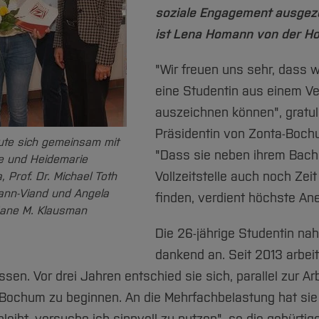
soziale Engagement ausgeze
ist Lena Homann von der H
"Wir freuen uns sehr, dass 
eine Studentin aus einem V
auszeichnen können", gratul
Präsidentin von Zonta-Bochu
ute sich gemeinsam mit
"Dass sie neben ihrem Bach
te und Heidemarie
Vollzeitstelle auch noch Zei
 Prof. Dr. Michael Toth
mann-Viand und Angela
finden, verdient höchste An
 Jane M. Klausman
Die 26-jährige Studentin n
dankend an. Seit 2013 arbeit
ssen. Vor drei Jahren entschied sie sich, parallel zur Ar
Bochum zu beginnen. An die Mehrfachbelastung hat sie