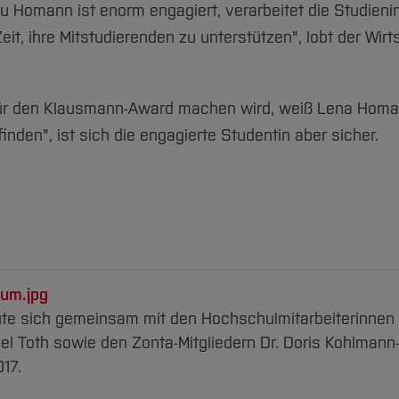
rau Homann ist enorm engagiert, verarbeitet die Studieni
it, ihre Mitstudierenden zu unterstützen", lobt der Wir
für den Klausmann-Award machen wird, weiß Lena Homa
nden", ist sich die engagierte Studentin aber sicher.
um.jpg
ute sich gemeinsam mit den Hochschulmitarbeiterinnen 
ael Toth sowie den Zonta-Mitgliedern Dr. Doris Kohlmann-
17.