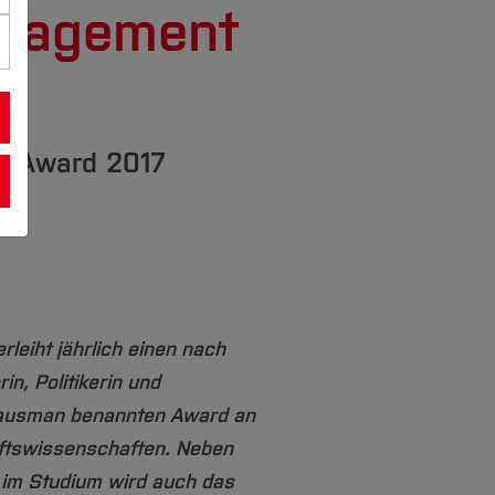
ngagement
n Award 2017
leiht jährlich einen nach
n, Politikerin und
Klausman benannten Award an
aftswissenschaften. Neben
im Studium wird auch das