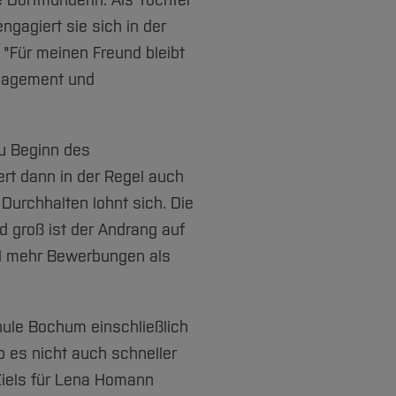
ge Dortmunderin. Als Tochter
ngagiert sie sich in der
 "Für meinen Freund bleibt
management und
zu Beginn des
ert dann in der Regel auch
 Durchhalten lohnt sich. Die
 groß ist der Andrang auf
l mehr Bewerbungen als
ule Bochum einschließlich
b es nicht auch schneller
 Ziels für Lena Homann