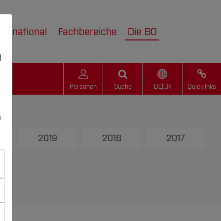
nternational
Fachbereiche
Die BO
d
Personen
Suche
DE
|
EN
Quicklinks
n
2019
2018
2017