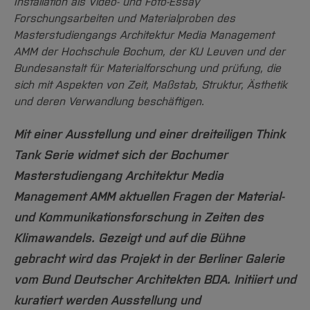
Team und Labore
Installation als Video- und Foto-Essay
Amtliche Bekanntmachungen
Studiengänge
Forschung und Projekte
Familiengerechte Hochschule
Aktuelles
Hochschulbibliothek
Forschungsarbeiten und Materialproben des
Arbeiten im FB G
Notfall-Infos
Studieninteressierte
International
Gleichstellung
Studium
Masterstudiengangs Architektur Media Management
Hochschulkommunikation
AMM der Hochschule Bochum, der KU Leuven und der
BO Shop
Team
Diskriminierungsfreie Hochschule
Fachgruppen
International Office
Bundesanstalt für Materialforschung und prüfung, die
Service
Vertretungen
Forschung und Entwicklung
Medienzentrum
sich mit Aspekten von Zeit, Maßstab, Struktur, Ästhetik
und deren Verwandlung beschäftigen.
Wahlen
International
qed-Stiftung
Team
Zentrale Studienberatung
Mit einer Ausstellung und einer dreiteiligen Think
Service
Tank Serie widmet sich der Bochumer
Masterstudiengang Architektur Media
Management AMM aktuellen Fragen der Material-
und Kommunikationsforschung in Zeiten des
Klimawandels. Gezeigt und auf die Bühne
gebracht wird das Projekt in der Berliner Galerie
vom Bund Deutscher Architekten BDA. Initiiert und
kuratiert werden Ausstellung und