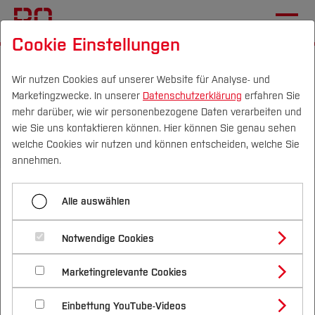
Cookie Einstellungen
Startseite
Die BO
Wichtige Einrichtungen
Hochschulkommunikation
Pressemitteilungen
Wir nutzen Cookies auf unserer Website für Analyse- und
Marketingzwecke. In unserer
Datenschutzerklärung
erfahren Sie
mehr darüber, wie wir personenbezogene Daten verarbeiten und
wie Sie uns kontaktieren können. Hier können Sie genau sehen
Menü aufklappen
Campus
Personen
DE
|
EN
Quicklinks
welche Cookies wir nutzen und können entscheiden, welche Sie
annehmen.
Übersicht
Studium
Materialwende in der
Alle auswählen
2025
Studienangebote
Forschung & Transfer
Architektur
2024
Notwendige Cookies
Vor dem Studium
Bachelorstudiengänge
Profil
Nachhaltigkeit
02.06.2023
PRESSEMITTEILUNG, FB A | intern
Masterstudiengänge
2023
Marketingrelevante Cookies
Im Studium
Bewerben & Einschreiben
Beratung & Förderung
Forschungs- und Transferprofil
Schwerpunkte
Nachhaltigkeit studieren
Bewerbungsportal
International
Nach dem Studium
Studienbüros und Prüfungen
2022
AMM-Reallabor aus Bochum in der
Einbettung YouTube-Videos
Schwerpunkte (FuT)
Förderinformation und Antragsberatung