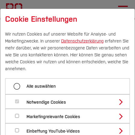
Cookie Einstellungen
Startseite
Die BO
Wichtige Einrichtungen
Hochschulkommunikation
Pressemitteilungen
Wir nutzen Cookies auf unserer Website für Analyse- und
Marketingzwecke. In unserer
Datenschutzerklärung
erfahren Sie
mehr darüber, wie wir personenbezogene Daten verarbeiten und
wie Sie uns kontaktieren können. Hier können Sie genau sehen
Menü aufklappen
Campus
Personen
DE
|
EN
Quicklinks
welche Cookies wir nutzen und können entscheiden, welche Sie
annehmen.
Übersicht
Studium
Mehr
Alle auswählen
2025
Studienangebote
Forschung & Transfer
Deutschlandstipendien
2024
Notwendige Cookies
Vor dem Studium
Bachelorstudiengänge
Profil
Nachhaltigkeit
10.11.2020
Masterstudiengänge
2023
Marketingrelevante Cookies
Im Studium
Bewerben & Einschreiben
Beratung & Förderung
Forschungs- und Transferprofil
Schwerpunkte
Nachhaltigkeit studieren
Bewerbungsportal
International
Nach dem Studium
Studienbüros und Prüfungen
2022
Hochschule Bochum wünscht sich
Einbettung YouTube-Videos
Schwerpunkte (FuT)
Förderinformation und Antragsberatung