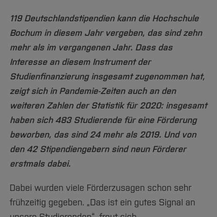
Team und Labore
Amtliche Bekanntmachungen
Studiengänge
Forschung und Projekte
Familiengerechte Hochschule
Aktuelles
Hochschulbibliothek
Arbeiten im FB G
119 Deutschlandstipendien kann die Hochschule
Notfall-Infos
Studieninteressierte
International
Gleichstellung
Studium
Hochschulkommunikation
Bochum in diesem Jahr vergeben, das sind zehn
BO Shop
Team
Diskriminierungsfreie Hochschule
Fachgruppen
International Office
mehr als im vergangenen Jahr. Dass das
Service
Vertretungen
Forschung und Entwicklung
Medienzentrum
Interesse an diesem Instrument der
Wahlen
International
qed-Stiftung
Studienfinanzierung insgesamt zugenommen hat,
Team
Zentrale Studienberatung
zeigt sich in Pandemie-Zeiten auch an den
weiteren Zahlen der Statistik für 2020: insgesamt
Service
haben sich 483 Studierende für eine Förderung
beworben, das sind 24 mehr als 2019. Und von
den 42 Stipendiengebern sind neun Förderer
erstmals dabei.
Dabei wurden viele Förderzusagen schon sehr
frühzeitig gegeben. „Das ist ein gutes Signal an