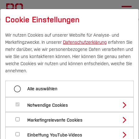
Cookie Einstellungen
Startseite
Die BO
Wichtige Einrichtungen
Hochschulkommunikation
Pressemitteilungen
Wir nutzen Cookies auf unserer Website für Analyse- und
Marketingzwecke. In unserer
Datenschutzerklärung
erfahren Sie
mehr darüber, wie wir personenbezogene Daten verarbeiten und
wie Sie uns kontaktieren können. Hier können Sie genau sehen
Menü aufklappen
Campus
Personen
DE
|
EN
Quicklinks
welche Cookies wir nutzen und können entscheiden, welche Sie
annehmen.
Übersicht
Studium
Mit vielfältigem Angebot
Alle auswählen
2025
Studienangebote
Forschung & Transfer
den Einstieg erleichtert
2024
Notwendige Cookies
Vor dem Studium
Bachelorstudiengänge
Profil
Nachhaltigkeit
22.04.2021
Masterstudiengänge
2023
Marketingrelevante Cookies
Im Studium
Bewerben & Einschreiben
Beratung & Förderung
Forschungs- und Transferprofil
Schwerpunkte
Nachhaltigkeit studieren
Bewerbungsportal
International
Nach dem Studium
Studienbüros und Prüfungen
2022
Hochschule Bochum ist ins
Einbettung YouTube-Videos
Schwerpunkte (FuT)
Förderinformation und Antragsberatung