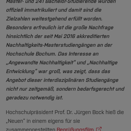
Team und Labore
Master- und 241 Bachelor-Studierende wurden
Amtliche Bekanntmachungen
Studiengänge
Forschung und Projekte
Familiengerechte Hochschule
Aktuelles
Hochschulbibliothek
offiziell immatrikuliert und damit sind die
Arbeiten im FB G
Notfall-Infos
Studieninteressierte
International
Gleichstellung
Studium
Hochschulkommunikation
Zielzahlen weitestgehend erfüllt worden.
BO Shop
Team
Diskriminierungsfreie Hochschule
Fachgruppen
International Office
Besonders erfreulich ist die große Nachfrage
Service
Vertretungen
Forschung und Entwicklung
Medienzentrum
hinsichtlich der seit Mai 2016 akkreditierten
Wahlen
International
qed-Stiftung
Nachhaltigkeits-Masterstudiengängen an der
Hochschule Bochum. Das Interesse an
Team
Zentrale Studienberatung
„Angewandte Nachhaltigkeit“ und „Nachhaltige
Service
Entwicklung“ war groß, was zeigt, dass das
Angebot dieser interdisziplinären Studiengänge
nicht nur zeitgemäß, sondern bedarfsgerecht und
geradezu notwendig ist.
Hochschulpräsident Prof. Dr. Jürgen Bock hieß die
„Neuen“ in einem eigens für sie
zusammengestellten
Begrüßungsfilm