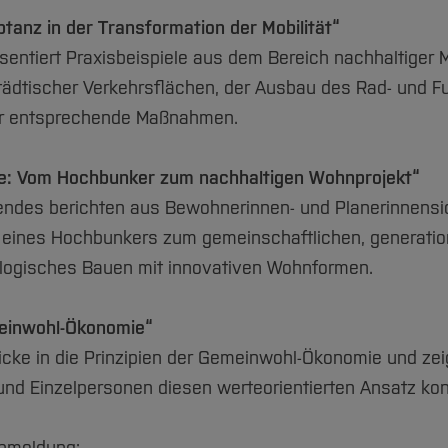
anz in der Transformation der Mobilität“
räsentiert Praxisbeispiele aus dem Bereich nachhaltiger 
städtischer Verkehrsflächen, der Ausbau des Rad- und F
ür entsprechende Maßnahmen.
se: Vom Hochbunker zum nachhaltigen Wohnprojekt“
lendes berichten aus Bewohnerinnen- und Planerinnensi
 eines Hochbunkers zum gemeinschaftlichen, generati
ogisches Bauen mit innovativen Wohnformen.
einwohl-Ökonomie“
licke in die Prinzipien der Gemeinwohl-Ökonomie und ze
nd Einzelpersonen diesen werteorientierten Ansatz kon