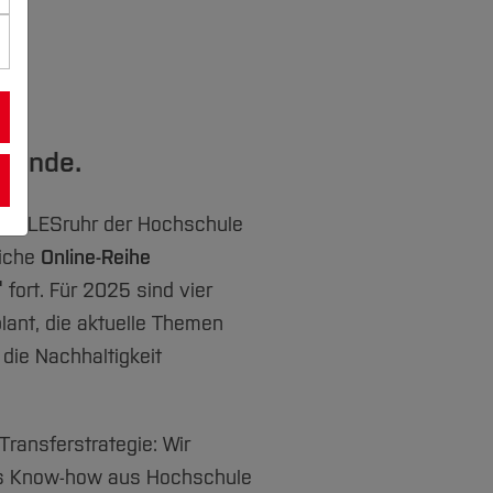
 Runde.
 THALESruhr der Hochschule
eiche
Online-Reihe
“
fort. Für 2025 sind vier
lant, die aktuelle Themen
die Nachhaltigkeit
Transferstrategie: Wir
s Know-how aus Hochschule