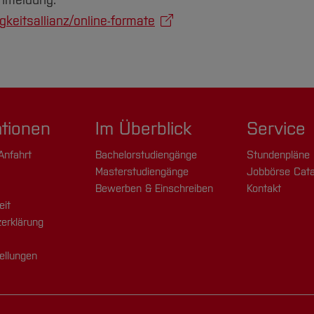
Anmeldung:
keitsallianz/online-formate
ationen
Im Überblick
Service
Anfahrt
Bachelorstudiengänge
Stundenpläne
Masterstudiengänge
Jobbörse Cata
Bewerben & Einschreiben
Kontakt
eit
erklärung
ellungen