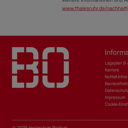
Weitere Informationen und 
www.thalesruhr.de/nachhaltig
Inform
Lageplan & 
Karriere
Notfall-Infos
Barrierefreih
Datenschutz
Impressum
Cookie-Einst
© 2026 Hochschule Bochum