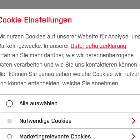
Cookie Einstellungen
udium
Forschung & Transfer
Nachhaltigkeit
I
ir nutzen Cookies auf unserer Website für Analyse- un
arketingzwecke. In unserer
Datenschutzerklärung
rfahren Sie mehr darüber, wie wir personenbezogene
aten verarbeiten und wie Sie uns kontaktieren können.
kommunikation
Pressemitteilungen
ier können Sie genau sehen welche Cookies wir nutze
nd können entscheiden, welche Sie annehmen.
2023
2022
2021
2020
Alle auswählen
Kontakt
Notwendige Cookies
Marketingrelevante Cookies