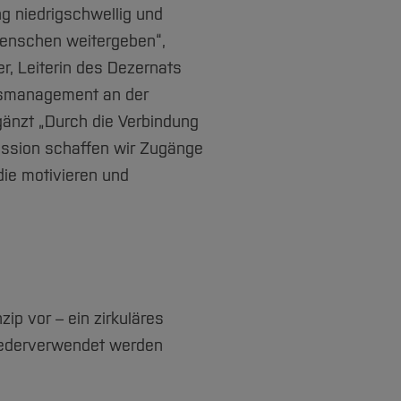
g niedrigschwellig und
Menschen weitergeben“,
er, Leiterin des Dezernats
nsmanagement an der
änzt „Durch die Verbindung
ssion schaffen wir Zugänge
 die motivieren und
ip vor – ein zirkuläres
wiederverwendet werden