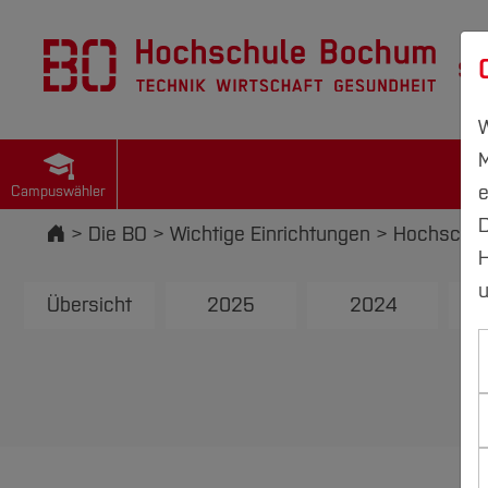
St
W
M
e
Campuswähler
D
Startseite
Die BO
Wichtige Einrichtungen
Hochschul
H
u
Übersicht
2025
2024