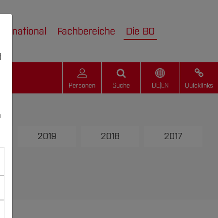
nternational
Fachbereiche
Die BO
d
Personen
Suche
DE
|
EN
Quicklinks
n
2019
2018
2017