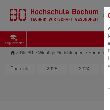
St
W
M
e
Campuswähler
D
Startseite
Die BO
Wichtige Einrichtungen
Hochschul
H
u
Übersicht
2025
2024