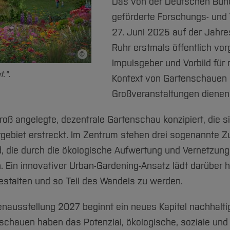
Das von der Deutschen Bun
geförderte Forschungs- und
27. Juni 2025 auf der Jahre
Ruhr erstmals öffentlich vorg
©
Bildnachweis
Impulsgeber und Vorbild für
.".
Kontext von Gartenschauen
Großveranstaltungen dienen
groß angelegte, dezentrale Gartenschau konzipiert, die s
ebiet erstreckt. Im Zentrum stehen drei sogenannte Zu
, die durch die ökologische Aufwertung und Vernetzun
 Ein innovativer Urban-Gardening-Ansatz lädt darüber h
gestalten und so Teil des Wandels zu werden.
tenausstellung 2027 beginnt ein neues Kapitel nachhalti
schauen haben das Potenzial, ökologische, soziale und