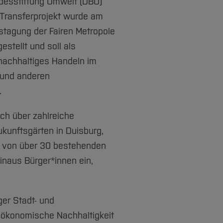
desstiftung Umwelt (DBU)
 Transferprojekt wurde am
stagung der Fairen Metropole
estellt und soll als
 nachhaltiges Handeln im
 und anderen
.
ich über zahlreiche
kunftsgärten in Duisburg,
g von über 30 bestehenden
inaus Bürger*innen ein,
ger Stadt- und
 ökonomische Nachhaltigkeit