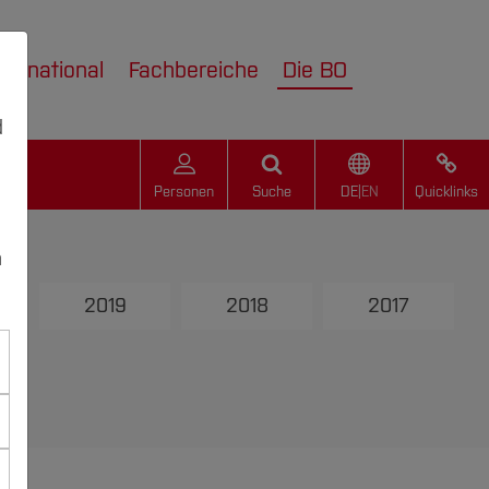
nternational
Fachbereiche
Die BO
d
Personen
Suche
DE
|
EN
Quicklinks
n
2019
2018
2017