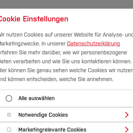
Cookie Einstellungen
udium
Forschung & Transfer
Nachhaltigkeit
I
ir nutzen Cookies auf unserer Website für Analyse- un
arketingzwecke. In unserer
Datenschutzerklärung
rfahren Sie mehr darüber, wie wir personenbezogene
aten verarbeiten und wie Sie uns kontaktieren können.
kommunikation
Pressemitteilungen
ier können Sie genau sehen welche Cookies wir nutze
nd können entscheiden, welche Sie annehmen.
2023
2022
2021
2020
Alle auswählen
Kontakt
Notwendige Cookies
Marketingrelevante Cookies