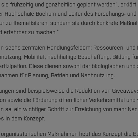
 frühzeitig und ganzheitlich geplant werden“, erklärt
er Hochschule Bochum und Leiter des Forschungs- und T
t nur zu thematisieren, sondern sie durch konkrete Maß
d erfahrbar zu machen.“
 an sechs zentralen Handlungsfeldern: Ressourcen- und 
nutzung, Mobilität, nachhaltige Beschaffung, Bildung fü
tizipation. Diese dienen sowohl der ökologischen und
nahmen für Planung, Betrieb und Nachnutzung.
ngen sind beispielsweise die Reduktion von Giveaways,
tion sowie die Förderung öffentlicher Verkehrsmittel und
n sei ein wichtiger Schritt zur Erreichung von mehr Nach
es in dem Konzept.
nd organisatorischen Maßnahmen hebt das Konzept die B