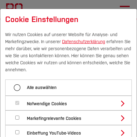
Cookie Einstellungen
Startseite
Die BO
Wichtige Einrichtungen
Hochschulkommunikation
Pressemitteilungen
Wir nutzen Cookies auf unserer Website für Analyse- und
Marketingzwecke. In unserer
Datenschutzerklärung
erfahren Sie
mehr darüber, wie wir personenbezogene Daten verarbeiten und
wie Sie uns kontaktieren können. Hier können Sie genau sehen
Menü aufklappen
Campus
Personen
DE
|
EN
Quicklinks
welche Cookies wir nutzen und können entscheiden, welche Sie
annehmen.
Übersicht
Studium
Studienorientierung mal
Alle auswählen
2025
Studienangebote
Forschung & Transfer
anders
2024
Notwendige Cookies
Vor dem Studium
Bachelorstudiengänge
Profil
Nachhaltigkeit
26.11.2020
Masterstudiengänge
2023
Marketingrelevante Cookies
Im Studium
Bewerben & Einschreiben
Beratung & Förderung
Forschungs- und Transferprofil
Schwerpunkte
Nachhaltigkeit studieren
Bewerbungsportal
International
Nach dem Studium
Studienbüros und Prüfungen
2022
Einblicke in die Hochschule
Einbettung YouTube-Videos
Schwerpunkte (FuT)
Förderinformation und Antragsberatung