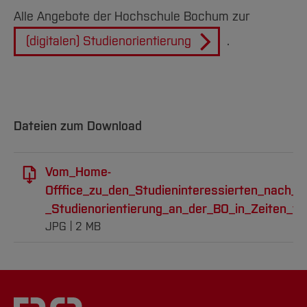
Alle Angebote der Hochschule Bochum zur
(digitalen) Studienorientierung
.
Dateien zum Download
Vom_Home-
Offfice_zu_den_Studieninteressierten_nach_H
_Studienorientierung_an_der_BO_in_Zeiten_vo
JPG
2 MB