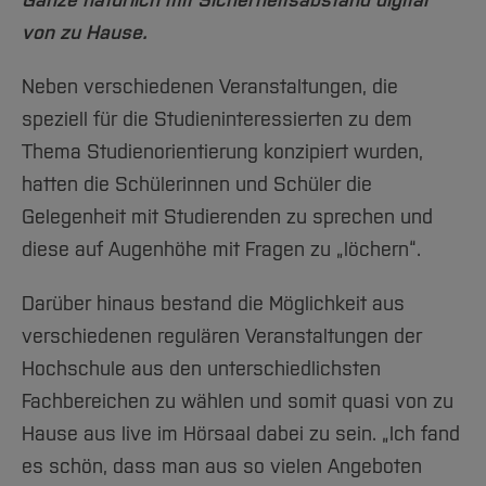
Ganze natürlich mit Sicherheitsabstand digital
Team und Labore
Amtliche Bekanntmachungen
Studiengänge
Forschung und Projekte
Familiengerechte Hochschule
Aktuelles
Hochschulbibliothek
von zu Hause.
Arbeiten im FB G
Notfall-Infos
Studieninteressierte
International
Gleichstellung
Studium
Hochschulkommunikation
BO Shop
Team
Neben verschiedenen Veranstaltungen, die
Diskriminierungsfreie Hochschule
Fachgruppen
International Office
speziell für die Studieninteressierten zu dem
Service
Vertretungen
Forschung und Entwicklung
Medienzentrum
Thema Studienorientierung konzipiert wurden,
Wahlen
International
qed-Stiftung
hatten die Schülerinnen und Schüler die
Team
Zentrale Studienberatung
Gelegenheit mit Studierenden zu sprechen und
Service
diese auf Augenhöhe mit Fragen zu „löchern“.
Darüber hinaus bestand die Möglichkeit aus
verschiedenen regulären Veranstaltungen der
Hochschule aus den unterschiedlichsten
Fachbereichen zu wählen und somit quasi von zu
Hause aus live im Hörsaal dabei zu sein. „Ich fand
es schön, dass man aus so vielen Angeboten