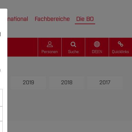
nternational
Fachbereiche
Die BO
d
Personen
Suche
DE
|
EN
Quicklinks
n
2019
2018
2017