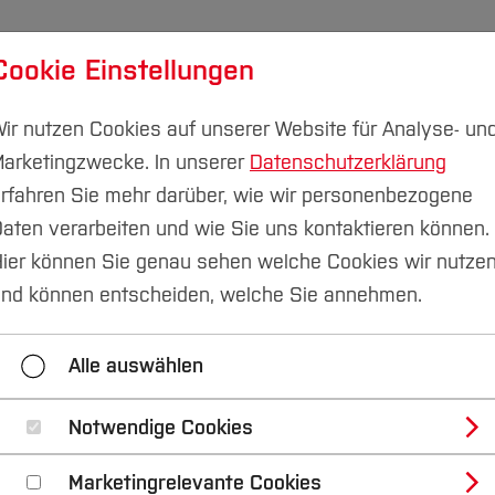
Cookie Einstellungen
udium
Forschung & Transfer
Nachhaltigkeit
I
ir nutzen Cookies auf unserer Website für Analyse- un
arketingzwecke. In unserer
Datenschutzerklärung
rfahren Sie mehr darüber, wie wir personenbezogene
aten verarbeiten und wie Sie uns kontaktieren können.
kommunikation
Pressemitteilungen
ier können Sie genau sehen welche Cookies wir nutze
nd können entscheiden, welche Sie annehmen.
2023
2022
2021
2020
Alle auswählen
Kontakt
Notwendige Cookies
Marketingrelevante Cookies