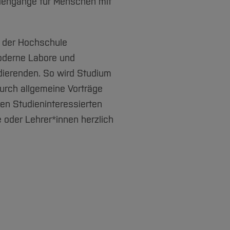
diengänge für Menschen mit
i der Hochschule
oderne Labore und
ierenden. So wird Studium
durch allgemeine Vorträge
n Studieninteressierten
e oder Lehrer*innen herzlich