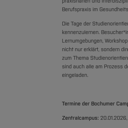
praxisnahen und interdiszip
Berufspraxis im Gesundheits
Die Tage der Studienorienti
kennenzulernen. Besucher*i
Lernumgebungen, Workshops 
nicht nur erklärt, sondern 
zum Thema Studienorientier
sind auch alle am Prozess de
eingeladen.
Termine der Bochumer Camp
Zentralcampus:
20.01.2026,