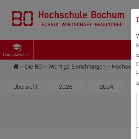
St
W
M
e
Campuswähler
D
Startseite
Die BO
Wichtige Einrichtungen
Hochschul
H
u
Übersicht
2025
2024