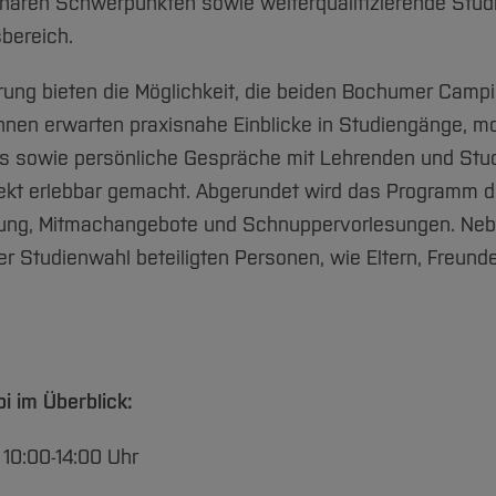
linären Schwerpunkten sowie weiterqualifizierende Stu
bereich.
erung bieten die Möglichkeit, die beiden Bochumer Camp
nnen erwarten praxisnahe Einblicke in Studiengänge, m
sowie persönliche Gespräche mit Lehrenden und Stud
direkt erlebbar gemacht. Abgerundet wird das Programm 
ung, Mitmachangebote und Schnuppervorlesungen. Nebe
r Studienwahl beteiligten Personen, wie Eltern, Freund
i im Überblick:
 10:00-14:00 Uhr