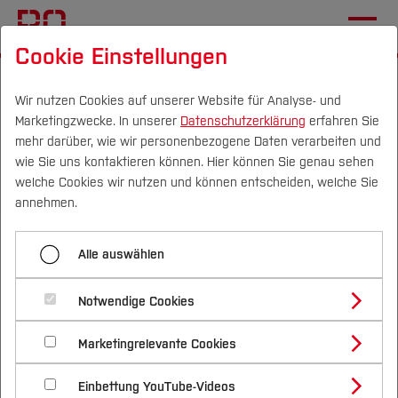
Cookie Einstellungen
Startseite
Die BO
Wichtige Einrichtungen
Hochschulkommunikation
Pressemitteilungen
Wir nutzen Cookies auf unserer Website für Analyse- und
Marketingzwecke. In unserer
Datenschutzerklärung
erfahren Sie
mehr darüber, wie wir personenbezogene Daten verarbeiten und
wie Sie uns kontaktieren können. Hier können Sie genau sehen
Menü aufklappen
Campus
Personen
DE
|
EN
Quicklinks
welche Cookies wir nutzen und können entscheiden, welche Sie
annehmen.
Übersicht
Studium
Von retro zu modern:
Alle auswählen
2025
Studienangebote
Forschung & Transfer
Hörsäle zukunftsfähig
2024
Notwendige Cookies
Vor dem Studium
Bachelorstudiengänge
saniert
Profil
Nachhaltigkeit
Masterstudiengänge
2023
Marketingrelevante Cookies
Im Studium
Bewerben & Einschreiben
Beratung & Förderung
Forschungs- und Transferprofil
26.03.2025
PRESSEMITTEILUNG
Schwerpunkte
Nachhaltigkeit studieren
Bewerbungsportal
International
Nach dem Studium
Studienbüros und Prüfungen
2022
Einbettung YouTube-Videos
Schwerpunkte (FuT)
Förderinformation und Antragsberatung