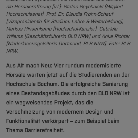
Team und Labore
Amtliche Bekanntmachungen
Studiengänge
Forschung und Projekte
Familiengerechte Hochschule
Aktuelles
Hochschulbibliothek
die Hörsaleröffnung (v.l.): Stefan Spychalski (Mitglied
Arbeiten im FB G
Notfall-Infos
Studieninteressierte
International
Gleichstellung
Hochschulsenat), Prof. Dr. Claudia Frohn-Schauf
Studium
Hochschulkommunikation
(Vizepräsidentin für Studium, Lehre & Weiterbildung),
BO Shop
Team
Diskriminierungsfreie Hochschule
Fachgruppen
International Office
Markus Hinsenkamp (Hochschul-Kanzler), Gabriele
Service
Vertretungen
Forschung und Entwicklung
Willems (Geschäftsführerin BLB NRW) und Anke Richter
Medienzentrum
(Niederlassungsleiterin Dortmund, BLB NRW). Foto: BLB
Wahlen
International
qed-Stiftung
NRW.
Team
Zentrale Studienberatung
Aus Alt mach Neu: Vier rundum modernisierte
Service
Hörsäle warten jetzt auf die Studierenden an der
Hochschule Bochum. Die erfolgreiche Sanierung
eines Bestandsgebäudes durch den BLB NRW ist
ein wegweisendes Projekt, das die
Verschmelzung von modernem Design und
Funktionalität verkörpert – zum Beispiel beim
Thema Barrierefreiheit.