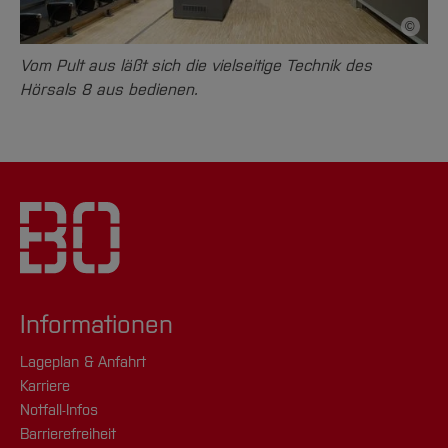
©
Bildnac
Vom Pult aus läßt sich die vielseitige Technik des
Hörsals 8 aus bedienen.
Informationen
Lageplan & Anfahrt
Karriere
Notfall-Infos
Barrierefreiheit