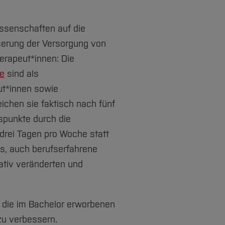
issenschaften auf die
erung der Versorgung von
herapeut*innen: Die
e
sind als
ut*innen sowie
chen sie faktisch nach fünf
spunkte durch die
drei Tagen pro Woche statt
es, auch berufserfahrene
ativ veränderten und
f die im Bachelor erworbenen
zu verbessern.