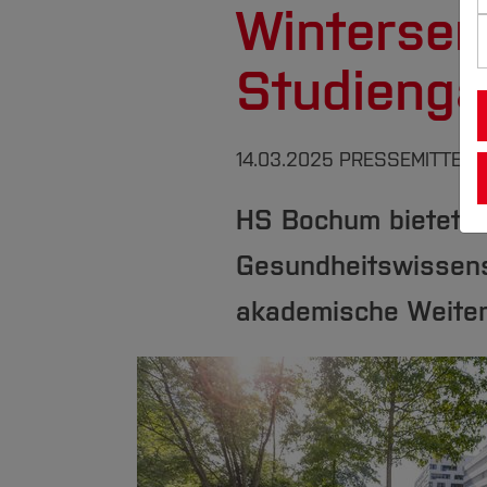
Winterse
Studieng
14.03.2025
PRESSEMITTEIL
HS Bochum bietet b
Gesundheitswissens
akademische Weiterq