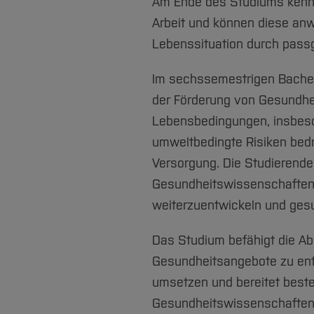
Am Ende des Studiums kenne
Arbeit und können diese anw
Lebenssituation durch passg
Im sechssemestrigen Bachel
der Förderung von Gesundhei
Lebensbedingungen, insbeson
umweltbedingte Risiken bedr
Versorgung. Die Studierend
Gesundheitswissenschaften
weiterzuentwickeln und ges
Das Studium befähigt die Ab
Gesundheitsangebote zu ent
umsetzen und bereitet besten
Gesundheitswissenschaften 