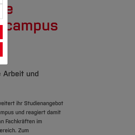
ue
tscampus
 Arbeit und
itert ihr Studienangebot
mpus und reagiert damit
an Fachkräften im
ereich. Zum