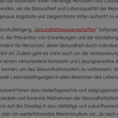
n die Absolvent*innen vielfältige Methoden und Lösun
enden, um die Gesundheit und Lebensqualität der Mensch
enaue Angebote und zielgerichtete Hilfen aufrecht zu e
orstudiengang „
Gesundheitswissenschaften
“ befassen
t, der Prävention von Erkrankungen und der Gestaltun
dere für Menschen, deren Gesundheit durch individuell
oht ist. Zudem geht es stets auch um die Verbesserung
en lernen verschiedene Konzepte und Lösungsansätze d
 kennen, um das Gesundheitssystem zu verbessern, Ve
unde Lebensbedingungen in allen Bereichen des Lebens
solvent*innen dazu bedarfsgerechte und zielgruppenori
wickeln und konkrete Maßnahmen der Gesundheitsförd
s auf den Einstieg in das vielfältige und zukunftsorient
oder ein weiterführendes Masterstudium vor.
Je nach 