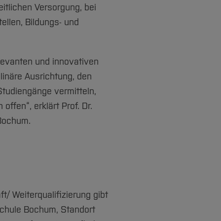
tlichen Versorgung, bei
llen, Bildungs- und
levanten und innovativen
plinäre Ausrichtung, den
Studiengänge vermitteln,
ffen“, erklärt Prof. Dr.
 Bochum.
/ Weiterqualifizierung gibt
hschule Bochum, Standort