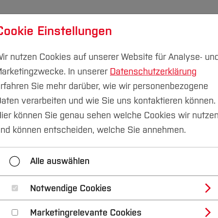
Cookie Einstellungen
udium
Forschung & Transfer
Nachhaltigkeit
I
ir nutzen Cookies auf unserer Website für Analyse- un
arketingzwecke. In unserer
Datenschutzerklärung
rfahren Sie mehr darüber, wie wir personenbezogene
aten verarbeiten und wie Sie uns kontaktieren können.
kommunikation
Pressemitteilungen
ier können Sie genau sehen welche Cookies wir nutze
nd können entscheiden, welche Sie annehmen.
2023
2022
2021
2020
Alle auswählen
Kontakt
Notwendige Cookies
Marketingrelevante Cookies