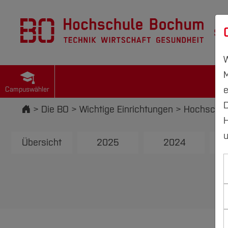
St
W
M
e
Campuswähler
D
Startseite
Die BO
Wichtige Einrichtungen
Hochschul
H
u
Übersicht
2025
2024