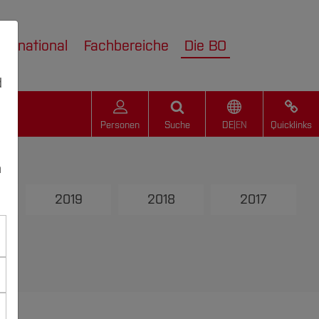
nternational
Fachbereiche
Die BO
d
Personen
Suche
DE
|
EN
Quicklinks
n
2019
2018
2017