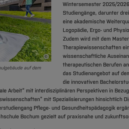
Wintersemester 2025/2026 
Studiengänge, darunter dre
eine akademische Weiterqual
Logopädie, Ergo- und Physi
Zudem wird mit dem Master
Therapiewissenschaften ein
wissenschaftliche Auseina
©
Bildnachweis
therapeutischen Berufen an
hulgebäude auf dem
das Studienangebot auf d
die innovativen Bachelorst
e Arbeit“ mit interdisziplinären Perspektiven in Bezu
wissenschaften“ mit Spezialisierungen hinsichtlich Dig
rstudiengang Pflege- und Gesundheitspädagogik ergän
chschule Bochum gezielt auf praxisnahe und zukunftsor