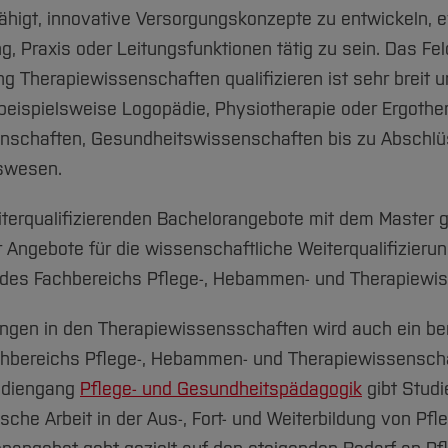
higt, innovative Versorgungskonzepte zu entwickeln, 
, Praxis oder Leitungsfunktionen tätig zu sein. Das Fe
g Therapiewissenschaften qualifizieren ist sehr breit u
eispielsweise Logopädie, Physiotherapie oder Ergothe
schaften, Gesundheitswissenschaften bis zu Abschlü
swesen.
iterqualifizierenden Bachelorangebote mit dem Master g
ngebote für die wissenschaftliche Weiterqualifizierun
an des Fachbereichs Pflege-, Hebammen- und Therapiewi
ängen in den Therapiewissensschaften wird auch ein b
hbereichs Pflege-, Hebammen- und Therapiewissenscha
tudiengang
Pflege- und Gesundheitspädagogik
gibt Studi
ische Arbeit in der Aus-, Fort- und Weiterbildung von P