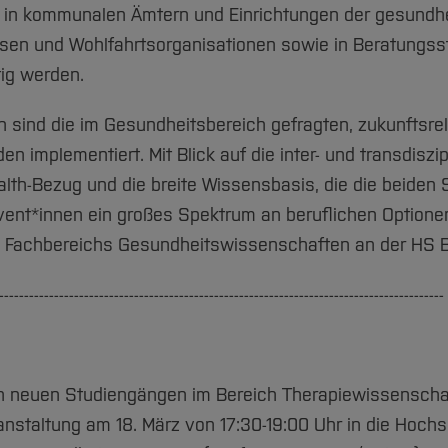
 in kommunalen Ämtern und Einrichtungen der gesundhei
en und Wohlfahrtsorganisationen sowie in Beratungsste
ig werden.
 sind die im Gesundheitsbereich gefragten, zukunftsre
 implementiert. Mit Blick auf die inter- und transdiszi
th-Bezug und die breite Wissensbasis, die die beiden 
ent*innen ein großes Spektrum an beruflichen Optionen o
s Fachbereichs Gesundheitswissenschaften an der HS
-----------------------------------------------------------------------------------------
n neuen Studiengängen im Bereich Therapiewissenschaft
ranstaltung am 18. März von 17:30-19:00 Uhr in die Hoc