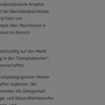
evidenzbasierte Ansätze
ld der Bachelorabschlüsse,
nd führt von
rapie über Abschlüsse in
ssen im Bereich
leichzeitig auf den Markt
g in den Therapieberufen“,
ssenschaften.
erufspädagogischer Master
ften ergänzen. Der
erenden die Gelegenheit,
flege- und Gesundheitsberufen