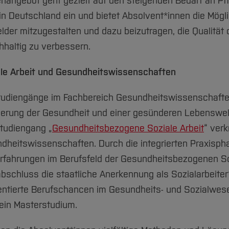
enangebot geht gezielt auf den steigenden Bedarf an Pf
 Deutschland ein und bietet Absolvent*innen die Möglic
der mitzugestalten und dazu beizutragen, die Qualität 
haltig zu verbessern.
le Arbeit und Gesundheitswissenschaften
udiengänge im Fachbereich Gesundheitswissenschaften r
Förderung der Gesundheit und einer gesünderen Lebenswe
tudiengang „
Gesundheitsbezogene Soziale Arbeit
“ verk
ndheitswissenschaften. Durch die integrierten Praxis
Erfahrungen im Berufsfeld der Gesundheitsbezogenen S
bschluss die staatliche Anerkennung als Sozialarbeiter
ntierte Berufschancen im Gesundheits- und Sozialwesen
ein Masterstudium.