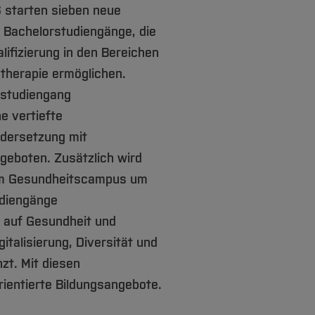
starten sieben neue
i Bachelorstudiengänge, die
ifizierung in den Bereichen
otherapie ermöglichen.
studiengang
e vertiefte
ndersetzung mit
geboten. Zusätzlich wird
em Gesundheitscampus um
udiengänge
g auf Gesundheit und
italisierung, Diversität und
zt. Mit diesen
ientierte Bildungsangebote.