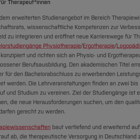
für Therapeut*innen
 dem erweiterten Studienangebot im Bereich Therapiew
aftsrats, wissenschaftliche Kompetenzen zur Verbess
eld zu integrieren und eröffnet neue Karrierewege für T
lorstudiengänge Physiotherapie
/
Ergotherapie
/
Logopädi
konzipiert und richten sich an Physio- und Ergotherape
ssener Berufsausbildung. Den akademischen Titel errei
er für den Bachelorabschluss zu erwerbenden Leistung
t werden. Die Lehrveranstaltungen finden an zwei bis 
uf und Studium zu vereinen. Ziel der Studiengänge ist 
en, die neue Herausforderungen suchen, um den qualit
darfen gerecht zu werden.
apiewissenschaften
baut vertiefend und erweiternd au
arauf ab, die therapeutische Versorgung in Deutschland 