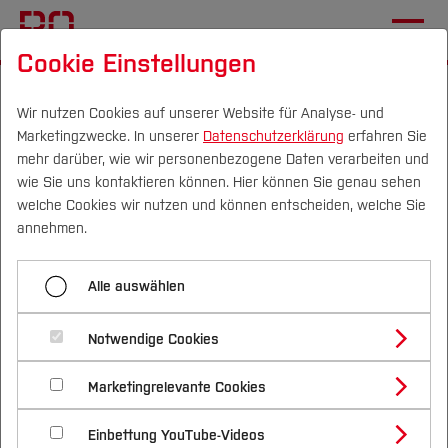
Cookie Einstellungen
Startseite
Die BO
Wichtige Einrichtungen
International Office
Aktuelles
Wir nutzen Cookies auf unserer Website für Analyse- und
Marketingzwecke. In unserer
Datenschutzerklärung
erfahren Sie
mehr darüber, wie wir personenbezogene Daten verarbeiten und
International Story Time
wie Sie uns kontaktieren können. Hier können Sie genau sehen
Campus
Personen
DE
|
EN
Quicklinks
welche Cookies wir nutzen und können entscheiden, welche Sie
20.03.2025
International Office
annehmen.
Studium
My first Days at BO - Smit's
Alle auswählen
Studienangebote
Forschung & Transfer
Experience as international
Notwendige Cookies
Vor dem Studium
Bachelorstudiengänge
student.
Profil
Nachhaltigkeit
Masterstudiengänge
Marketingrelevante Cookies
Im Studium
Bewerben & Einschreiben
Beratung & Förderung
Forschungs- und Transferprofil
Schwerpunkte
Nachhaltigkeit studieren
Bewerbungsportal
International
Nach dem Studium
Studienbüros und Prüfungen
Einbettung YouTube-Videos
Schwerpunkte (FuT)
Förderinformation und Antragsberatung