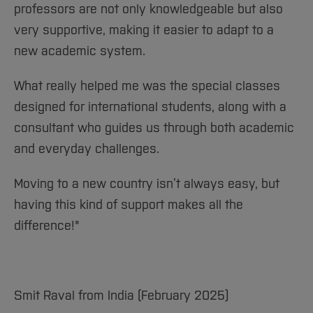
Team und Labore
Amtliche Bekanntmachungen
Studiengänge
Forschung und Projekte
professors are not only knowledgeable but also
Familiengerechte Hochschule
Aktuelles
Hochschulbibliothek
Arbeiten im FB G
Notfall-Infos
very supportive, making it easier to adapt to a
Studieninteressierte
International
Gleichstellung
Studium
Hochschulkommunikation
new academic system.
BO Shop
Team
Diskriminierungsfreie Hochschule
Fachgruppen
International Office
Service
Vertretungen
Forschung und Entwicklung
Medienzentrum
What really helped me was the special classes
Wahlen
International
designed for international students, along with a
qed-Stiftung
consultant who guides us through both academic
Team
Zentrale Studienberatung
and everyday challenges.
Service
Moving to a new country isn’t always easy, but
having this kind of support makes all the
difference!"
Smit Raval from India (February 2025)