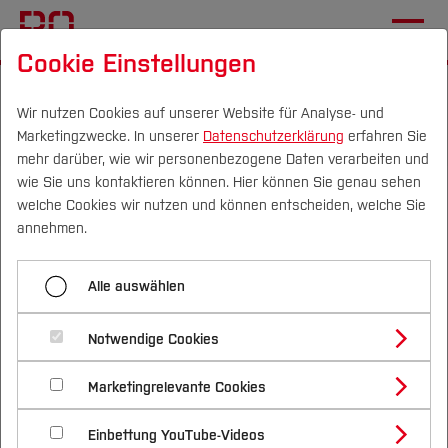
Cookie Einstellungen
Startseite
[...]
Wichtige Einrichtungen
International Office
Angebote IO
Wir nutzen Cookies auf unserer Website für Analyse- und
Marketingzwecke. In unserer
Datenschutzerklärung
erfahren Sie
Buddy Programm
mehr darüber, wie wir personenbezogene Daten verarbeiten und
wie Sie uns kontaktieren können. Hier können Sie genau sehen
Buddy up. Connect locally.
Campus
Personen
DE
|
EN
Quicklinks
welche Cookies wir nutzen und können entscheiden, welche Sie
Make friends
annehmen.
Studium
Alle auswählen
Welcome to the BO Buddy Program
Studienangebote
Forschung & Transfer
— Your first step in Bochum!
Notwendige Cookies
Vor dem Studium
Bachelorstudiengänge
Profil
Nachhaltigkeit
Are you a new international student at
Masterstudiengänge
Marketingrelevante Cookies
Im Studium
Bewerben & Einschreiben
Beratung & Förderung
Forschungs- und Transferprofil
Hochschule Bochum? Whether you are here for a
Schwerpunkte
Nachhaltigkeit studieren
Bewerbungsportal
International
Nach dem Studium
Studienbüros und Prüfungen
Einbettung YouTube-Videos
Schwerpunkte (FuT)
full degree or an exchange semester, the
BO
Förderinformation und Antragsberatung