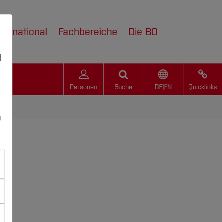
nternational
Fachbereiche
Die BO
d
Personen
Suche
DE
|
EN
Quicklinks
n