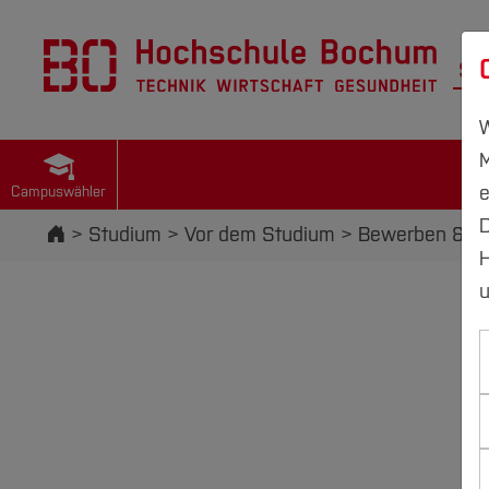
St
W
M
e
Campuswähler
D
Startseite
Studium
Vor dem Studium
Bewerben & Ei
H
u