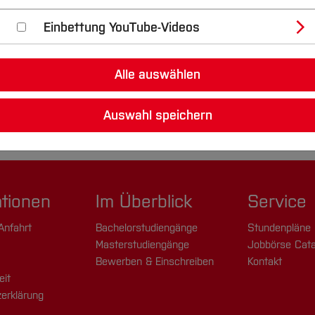
Einbettung YouTube-Videos
Alle auswählen
Auswahl speichern
ationen
Im Überblick
Service
Anfahrt
Bachelorstudiengänge
Stundenpläne
Masterstudiengänge
Jobbörse Cata
Bewerben & Einschreiben
Kontakt
eit
erklärung