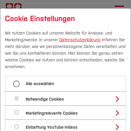
Cookie Einstellungen
Startseite
Fachbereiche
Bau- und Umweltingenieurwesen
Wir nutzen Cookies auf unserer Website für Analyse- und
Marketingzwecke. In unserer
Datenschutzerklärung
erfahren Sie
Fachgebiete und Einrichtungen
mehr darüber, wie wir personenbezogene Daten verarbeiten und
Labor für Wasserbau
wie Sie uns kontaktieren können. Hier können Sie genau sehen
Campus
Personen
DE
|
EN
Quicklinks
welche Cookies wir nutzen und können entscheiden, welche Sie
THALESruhr: Transfer Hub for the
annehmen.
Studium
Advancement, Livability and
Alle auswählen
Efficacy of Sustainability
Studienangebote
Forschung & Transfer
Transformations
Notwendige Cookies
Vor dem Studium
Bachelorstudiengänge
Profil
Nachhaltigkeit
Masterstudiengänge
Marketingrelevante Cookies
Im Studium
Bewerben & Einschreiben
Auf dem Weg zur nachhaltigen Metropole Ruhr:
Beratung & Förderung
Forschungs- und Transferprofil
Schwerpunkte
Nachhaltigkeit studieren
Bewerbungsportal
Extreme Wetterereignisse haben in der
International
Nach dem Studium
Studienbüros und Prüfungen
Einbettung YouTube-Videos
Schwerpunkte (FuT)
Förderinformation und Antragsberatung