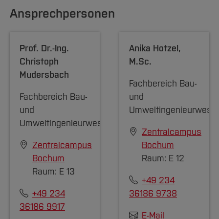
Team und Labore
Amtliche Bekanntmachungen
Studiengänge
Forschung und Projekte
Familiengerechte Hochschule
Aktuelles
Hochschulbibliothek
Ansprechpersonen
Arbeiten im FB G
Notfall-Infos
Studieninteressierte
International
Gleichstellung
Studium
Hochschulkommunikation
BO Shop
Team
Diskriminierungsfreie Hochschule
Fachgruppen
International Office
Prof. Dr.-Ing.
Anika Hotzel
,
Service
Vertretungen
Forschung und Entwicklung
Medienzentrum
Christoph
M.Sc.
Wahlen
International
Mudersbach
qed-Stiftung
Fachbereich Bau-
Team
Zentrale Studienberatung
Fachbereich Bau-
und
Service
und
Umweltingenieurwese
Umweltingenieurwesen
Zentralcampus
Zentralcampus
Bochum
Bochum
Raum: E 12
Raum: E 13
+49 234
+49 234
36186 9738
36186 9917
E-Mail