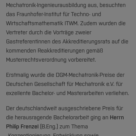
Team und Labore
Amtliche Bekanntmachungen
Studiengänge
Forschung und Projekte
Familiengerechte Hochschule
Aktuelles
Mechatronik-Ingenieurausbildung aus, besuchten
Hochschulbibliothek
Arbeiten im FB G
Notfall-Infos
Studieninteressierte
International
Gleichstellung
das Fraunhofer-Institut für Techno- und
Studium
Hochschulkommunikation
BO Shop
Wirtschaftsmathematik ITWM. Zudem wurden die
Team
Diskriminierungsfreie Hochschule
Fachgruppen
International Office
Vertreter durch die Vorträge zweier
Service
Vertretungen
Forschung und Entwicklung
Medienzentrum
Gastreferentinnen des Akkreditierungsrats auf die
Wahlen
International
qed-Stiftung
kommenden Reakkreditierungen gemäß
Team
Zentrale Studienberatung
Musterrechtsverordnung vorbereitet.
Service
Erstmalig wurde die DGM-Mechatronik-Preise der
Deutschen Gesellschaft für Mechatronik e.V. für
exzellente Bachelor- und Masterarbeiten verliehen.
Der deutschlandweit ausgeschriebene Preis für
die herausragende Bachelorarbeit ging an
Herrn
Philip Frenzel
(B.Eng.) zum Thema
„Konzeptionierung, Entwicklung sowie