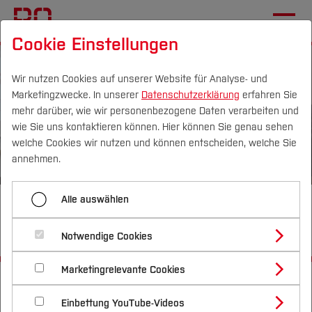
Cookie Einstellungen
Wir nutzen Cookies auf unserer Website für Analyse- und
Marketingzwecke. In unserer
Datenschutzerklärung
erfahren Sie
mehr darüber, wie wir personenbezogene Daten verarbeiten und
wie Sie uns kontaktieren können. Hier können Sie genau sehen
Campus
Personen
DE
|
EN
Quicklinks
welche Cookies wir nutzen und können entscheiden, welche Sie
annehmen.
Studium
Alle auswählen
Preisverleihung im Rahmen des
Studienangebote
Forschung & Transfer
Fachbereichstags Mechatronik
Notwendige Cookies
Vor dem Studium
Bachelorstudiengänge
Profil
Nachhaltigkeit
Masterstudiengänge
Marketingrelevante Cookies
Im Studium
Bewerben & Einschreiben
Startseite
Fachbereiche
Elektrotechnik und Informatik
Beratung & Förderung
Forschungs- und Transferprofil
Schwerpunkte
Nachhaltigkeit studieren
Bewerbungsportal
Aktuelles
International
Nach dem Studium
Studienbüros und Prüfungen
Einbettung YouTube-Videos
Schwerpunkte (FuT)
Förderinformation und Antragsberatung