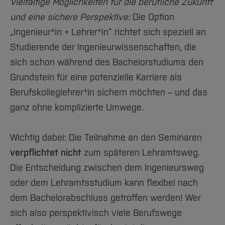
Team und Labore
Vielfältige Möglichkeiten für die berufliche Zukunft
Amtliche Bekanntmachungen
Studiengänge
Forschung und Projekte
Familiengerechte Hochschule
Aktuelles
Hochschulbibliothek
und eine sichere Perspektive:
Die Option
Arbeiten im FB G
Notfall-Infos
Studieninteressierte
International
Gleichstellung
Studium
Hochschulkommunikation
„Ingenieur*in + Lehrer*in“ richtet sich speziell an
BO Shop
Team
Diskriminierungsfreie Hochschule
Fachgruppen
International Office
Studierende der Ingenieurwissenschaften, die
Service
Vertretungen
Forschung und Entwicklung
Medienzentrum
sich schon während des Bachelorstudiums den
Wahlen
International
qed-Stiftung
Grundstein für eine potenzielle Karriere als
Berufskolleglehrer*in sichern möchten – und das
Team
Zentrale Studienberatung
ganz ohne komplizierte Umwege.
Service
Wichtig dabei: Die Teilnahme an den Seminaren
verpflichtet nicht
zum späteren Lehramtsweg.
Die Entscheidung zwischen dem Ingenieursweg
oder dem Lehramtsstudium kann flexibel nach
dem Bachelorabschluss getroffen werden! Wer
sich also perspektivisch viele Berufswege