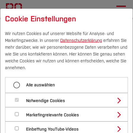
Cookie Einstellungen
Startseite
Fachbereiche
Elektrotechnik und Informatik
Aktuelles
Wir nutzen Cookies auf unserer Website für Analyse- und
Marketingzwecke. In unserer
Datenschutzerklärung
erfahren Sie
mehr darüber, wie wir personenbezogene Daten verarbeiten und
Ingenieurwesen trifft
wie Sie uns kontaktieren können. Hier können Sie genau sehen
Lehramt: Deine Karriere-
Campus
Personen
DE
|
EN
Quicklinks
welche Cookies wir nutzen und können entscheiden, welche Sie
annehmen.
Option mit Zukunft
Studium
Alle auswählen
23.03.2026
BO Akademie
Studienangebote
Forschung & Transfer
Notwendige Cookies
Technikwissen mit Pädagogik
Vor dem Studium
Bachelorstudiengänge
Profil
Nachhaltigkeit
Masterstudiengänge
Marketingrelevante Cookies
Im Studium
Bewerben & Einschreiben
verbinden – ist das möglich? Mit
Beratung & Förderung
Forschungs- und Transferprofil
Schwerpunkte
Nachhaltigkeit studieren
Bewerbungsportal
International
Nach dem Studium
Studienbüros und Prüfungen
der Lehramtsoption „Ingenieur*in +
Einbettung YouTube-Videos
Schwerpunkte (FuT)
Förderinformation und Antragsberatung