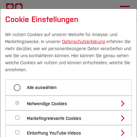
Cookie Einstellungen
Startseite
Fachbereiche
Elektrotechnik und Informatik
Fachgebiete
Institut für Elektromobilität
Wir nutzen Cookies auf unserer Website für Analyse- und
Marketingzwecke. In unserer
Datenschutzerklärung
erfahren Sie
mehr darüber, wie wir personenbezogene Daten verarbeiten und
wie Sie uns kontaktieren können. Hier können Sie genau sehen
Menü aufklappen
Campus
Personen
DE
|
EN
Quicklinks
welche Cookies wir nutzen und können entscheiden, welche Sie
annehmen.
Projekt GET it digital
Studium
Alle auswählen
OMAxVehicle
Studienangebote
Forschung & Transfer
Notwendige Cookies
Mithilfe der Konzipierung eines modularen
Vor dem Studium
Bachelorstudiengänge
Profil
Nachhaltigkeit
Experimentierfahrzeugs und Erzeugung Digitaler
Masterstudiengänge
Marketingrelevante Cookies
Im Studium
Bewerben & Einschreiben
Beratung & Förderung
Forschungs- und Transferprofil
Zwillinge soll ein breites Spektrum an verfügbaren
Schwerpunkte
Nachhaltigkeit studieren
Bewerbungsportal
International
Nach dem Studium
Studienbüros und Prüfungen
Einbettung YouTube-Videos
und kombinierbaren Antriebskomponenten für
Schwerpunkte (FuT)
Förderinformation und Antragsberatung