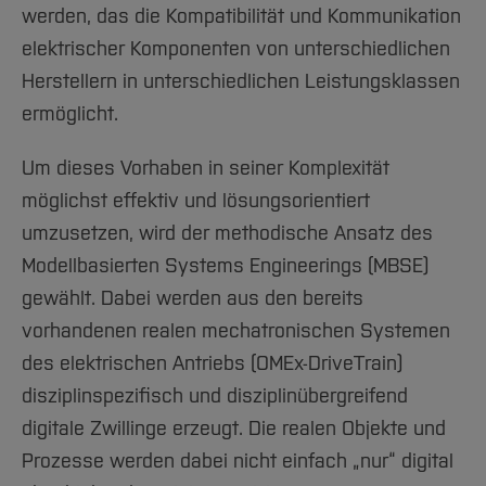
Team und Labore
Amtliche Bekanntmachungen
Studiengänge
Forschung und Projekte
Familiengerechte Hochschule
werden, das die Kompatibilität und Kommunikation
Aktuelles
Hochschulbibliothek
Arbeiten im FB G
Notfall-Infos
Studieninteressierte
elektrischer Komponenten von unterschiedlichen
International
Gleichstellung
Studium
Hochschulkommunikation
Herstellern in unterschiedlichen Leistungsklassen
BO Shop
Team
Diskriminierungsfreie Hochschule
Fachgruppen
International Office
ermöglicht.
Service
Vertretungen
Forschung und Entwicklung
Medienzentrum
Wahlen
International
qed-Stiftung
Um dieses Vorhaben in seiner Komplexität
möglichst effektiv und lösungsorientiert
Team
Zentrale Studienberatung
umzusetzen, wird der methodische Ansatz des
Service
Modellbasierten Systems Engineerings (MBSE)
gewählt. Dabei werden aus den bereits
vorhandenen realen mechatronischen Systemen
des elektrischen Antriebs (OMEx-DriveTrain)
disziplinspezifisch und disziplinübergreifend
digitale Zwillinge erzeugt. Die realen Objekte und
Prozesse werden dabei nicht einfach „nur“ digital