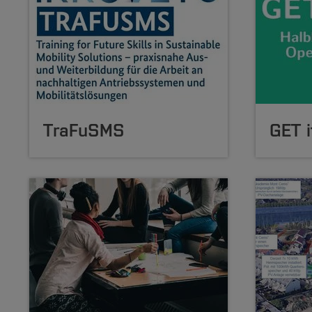
TraFuSMS
GET i