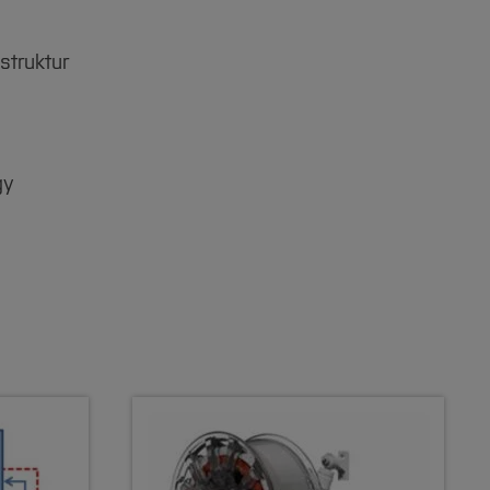
struktur
gy