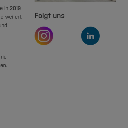
e in 2019
Folgt uns
erweitert.
 und
rie
sen.