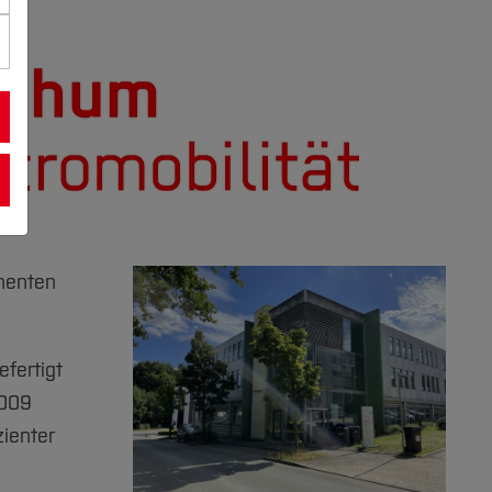
nenten
fertigt
2009
zienter