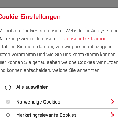
Cookie Einstellungen
udium
Forschung & Transfer
Nachhaltigkeit
I
ir nutzen Cookies auf unserer Website für Analyse- un
arketingzwecke. In unserer
Datenschutzerklärung
rfahren Sie mehr darüber, wie wir personenbezogene
aten verarbeiten und wie Sie uns kontaktieren können.
Fachgebiete
Institut für Elektromobilität
ier können Sie genau sehen welche Cookies wir nutze
nd können entscheiden, welche Sie annehmen.
Communications and Electromagnetics Institute
Ins
Alle auswählen
klung
Institut für Systemtechnik
LIMIS
Notwendige Cookies
Marketingrelevante Cookies