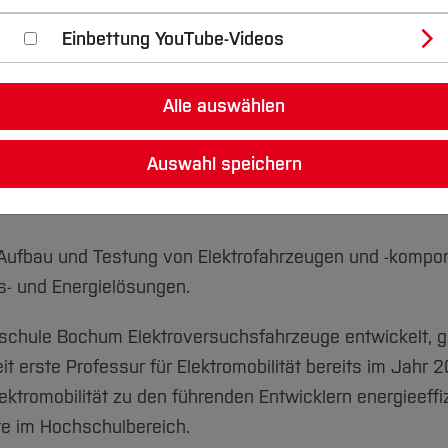
Einbettung YouTube-Videos
Alle auswählen
Auswahl speichern
, Aufbau und Testung von Elektrofahrzeugen und -kompo
ts- und Energielösungen.
schule Bochum Elektroversuchsfahrzeuge entwickelt, ge
t erste Professur für Elektromobilität bereits im Jahr 
Elektromobilität zu den führenden Entwicklern energieeffi
te im Hochschulbereich.