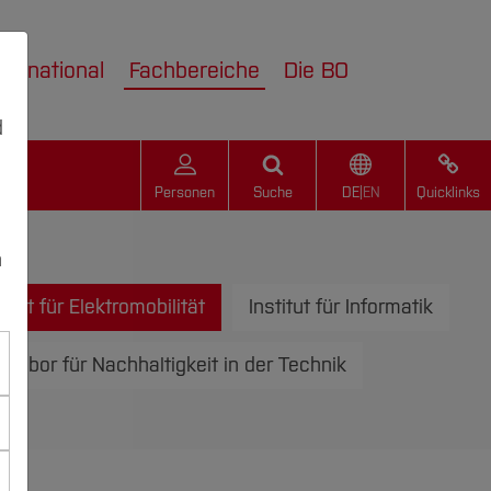
nternational
Fachbereiche
Die BO
d
Personen
Suche
DE
|
EN
Quicklinks
n
titut für Elektromobilität
Institut für Informatik
Labor für Nachhaltigkeit in der Technik