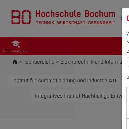
St
W
M
e
Campuswähler
D
Startseite
Fachbereiche
Elektrotechnik und Informatik
H
u
Institut für Automatisierung und Industrie 4.0
Integratives Institut Nachhaltige Entwic