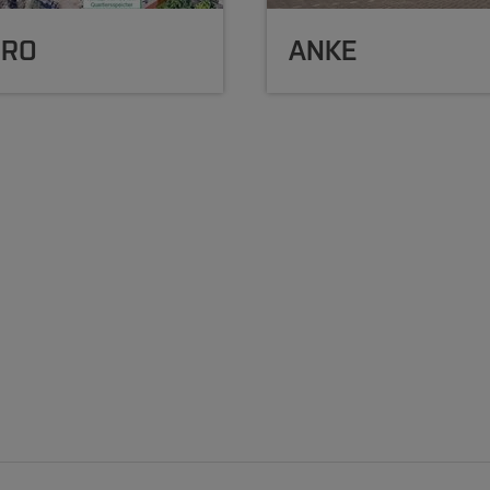
uRO
ANKE