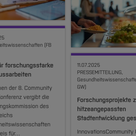
25
itswissenschaften (FB
ür forschungsstarke
11.07.2025
PRESSEMITTEILUNG,
ussarbeiten
Gesundheitswissenschaft
GW)
en der 8. Community
onferenz vergibt die
Forschungsprojekte z
ungskommission des
hitzeangepassten
eichs
Stadtentwicklung ge
eitswissenschaften
InnovationsCommunity 
eis für…