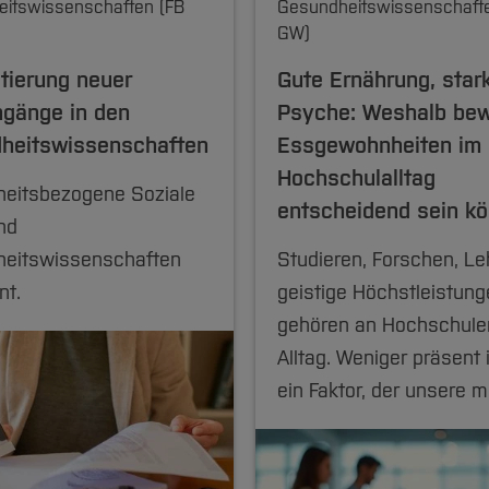
itswissenschaften (FB
Gesundheitswissenschaft
GW)
tierung neuer
Gute Ernährung, star
ngänge in den
Psyche: Weshalb be
heitswissenschaften
Essgewohnheiten im
Hochschulalltag
eitsbezogene Soziale
entscheidend sein k
nd
eitswissenschaften
Studieren, Forschen, Le
nt.
geistige Höchstleistun
gehören an Hochschul
Alltag. Weniger präsent i
ein Faktor, der unsere 