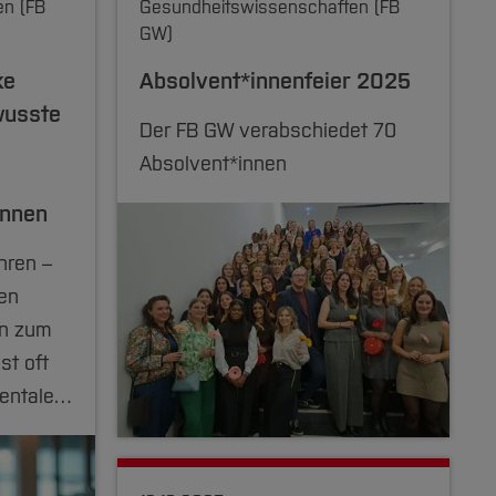
en (FB
Gesundheitswissenschaften (FB
GW)
ke
Absolvent*innenfeier 2025
wusste
Der FB GW verabschiedet 70
Absolvent*innen
önnen
hren –
gen
en zum
st oft
mentale…