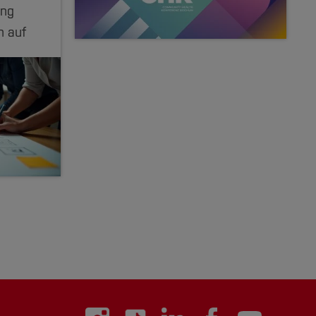
ung
n auf