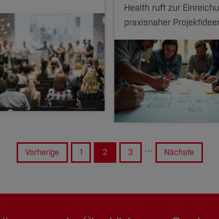
Health ruft zur Einreich
praxisnaher Projektidee
…
Vorherige
1
2
3
Nächste