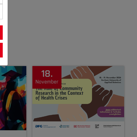
18.
November