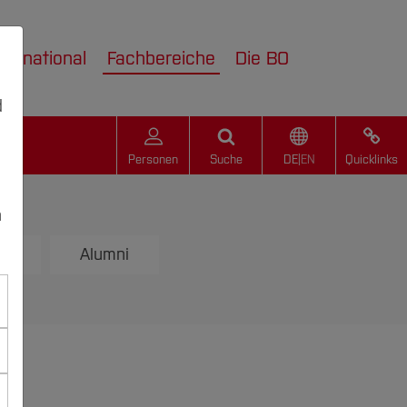
nternational
Fachbereiche
Die BO
d
Personen
Suche
DE
|
EN
Quicklinks
n
m
Alumni