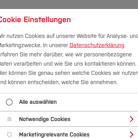
Cookie Einstellungen
udium
Forschung & Transfer
Nachhaltigkeit
I
ir nutzen Cookies auf unserer Website für Analyse- un
arketingzwecke. In unserer
Datenschutzerklärung
rfahren Sie mehr darüber, wie wir personenbezogene
aten verarbeiten und wie Sie uns kontaktieren können.
Aktuelles
ier können Sie genau sehen welche Cookies wir nutze
nd können entscheiden, welche Sie annehmen.
uelles
Veranstaltungen und Netzwerke
Tea
Alle auswählen
Notwendige Cookies
m Fachbereich
Marketingrelevante Cookies