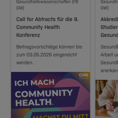
Gesundheitswissenschaften (FB
Gesundhe
GW)
GW)
Call for Abtracts für die 9.
Akkredi
Community Health
Studie
Konferenz
Gesund
Beitragsvorschläge können bis
Gesundh
zum 03.05.2026 eingereicht
Arbeit u
werden.
Gesundh
anerkan