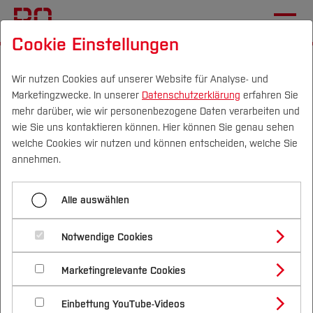
Cookie Einstellungen
Startseite
Fachbereiche
Gesundheits­wissenschaften
Veranstaltungen und Netzwerke
Wir nutzen Cookies auf unserer Website für Analyse- und
Marketingzwecke. In unserer
Datenschutzerklärung
erfahren Sie
mehr darüber, wie wir personenbezogene Daten verarbeiten und
Take Care Programm 2026
wie Sie uns kontaktieren können. Hier können Sie genau sehen
Campus
Personen
DE
|
EN
Quicklinks
welche Cookies wir nutzen und können entscheiden, welche Sie
annehmen.
Studium
KI in der Pflege – mehr als ein
Alle auswählen
Hype? Nachhaltig verändern statt
Studienangebote
Forschung & Transfer
nur digitalisieren
Notwendige Cookies
Vor dem Studium
Bachelorstudiengänge
Profil
Nachhaltigkeit
Masterstudiengänge
Marketingrelevante Cookies
Im Studium
Bewerben & Einschreiben
Beratung & Förderung
Forschungs- und Transferprofil
ab 08:30 Uhr | Empfang und
Schwerpunkte
Nachhaltigkeit studieren
Bewerbungsportal
International
Nach dem Studium
Studienbüros und Prüfungen
Einbettung YouTube-Videos
Registrierung
Schwerpunkte (FuT)
Förderinformation und Antragsberatung