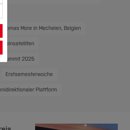
 Thomas More in Mechelen, Belgien
leinsatelliten
uhrSummit 2025
Erstsemesterwoche
idirektionaler Plattform
reis