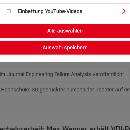
Einbettung YouTube-Videos
Smart Factory und KI-Einsatz bei der Müllverbrennung
vom 13. bis 17. Oktober 2025 an der Partnerhochschule
Alle auswählen
Studierende der Hochschule Bochum entwickeln eigene K
Auswahl speichern
4.0 für KMU – THALESruhr Transferprojekt 7 auf dem R
 Journal Engineering Failure Analysis veröffentlicht
r Hochschule: 3D-gedruckter humanoider Roboter auf omn
chelorarbeit: Max Wagner erhält VDI-P