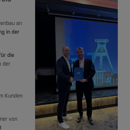
nenbau an
g in der
ür die
n der
eim Kunden
gner von
l