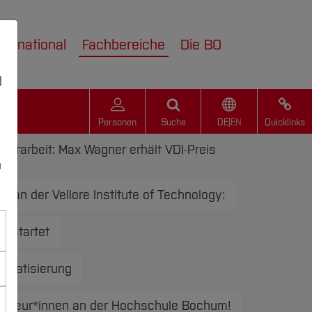
nternational
Fachbereiche
Die BO
d
Personen
Suche
DE
|
EN
Quicklinks
orarbeit: Max Wagner erhält VDI-Preis
n
r an der Vellore Institute of Technology:
n startet
tomatisierung
mateur*innen an der Hochschule Bochum!