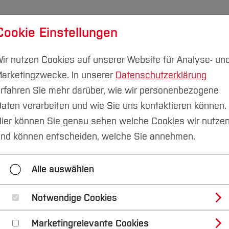
Cookie Einstellungen
udium
Forschung & Transfer
Nachhaltigkeit
I
ir nutzen Cookies auf unserer Website für Analyse- un
arketingzwecke. In unserer
Datenschutzerklärung
rfahren Sie mehr darüber, wie wir personenbezogene
aten verarbeiten und wie Sie uns kontaktieren können.
au
Aktuelles
Auszeichnung für herausragende Bachel
ier können Sie genau sehen welche Cookies wir nutze
nd können entscheiden, welche Sie annehmen.
ner WoMINToring-Mentorin an der Seite!
Gastprofesso
Alle auswählen
e Bochum hebt ab: Neue DLR-Initiative für Kleinsatellite
e Robotik-Konferenz stärkt Austausch zu intelligenter Au
Notwendige Cookies
Marketingrelevante Cookies
rbeit: Max Wagner erhält VDI-Preis
10 neue Funka