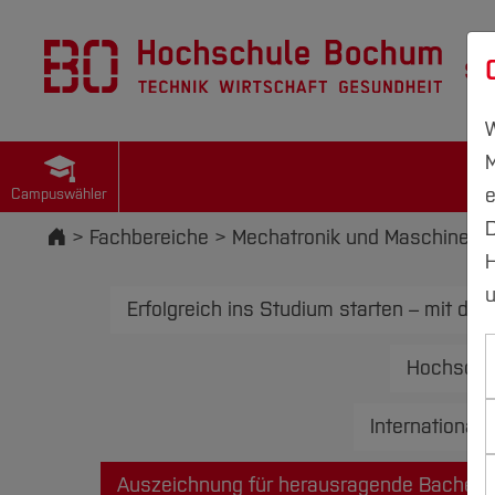
St
W
M
e
Campuswähler
D
Startseite
Fachbereiche
Mechatronik und Maschinenb
H
u
Erfolgreich ins Studium starten – mit dei
Hochschul
International
Auszeichnung für herausragende Bachelora