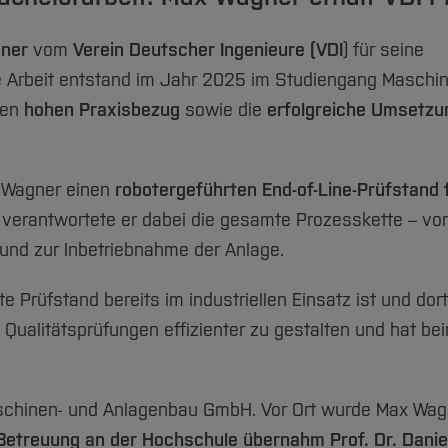
ner
vom
Verein Deutscher Ingenieure (VDI
) für seine
e Arbeit entstand im Jahr 2025 im Studiengang Maschi
ren
hohen Praxisbezug
sowie die
erfolgreiche Umsetzun
x Wagner einen
robotergeführten End-of-Line-Prüfstand f
verantwortete er dabei die gesamte Prozesskette – vo
 und zur Inbetriebnahme der Anlage.
 Prüfstand bereits im industriellen Einsatz ist und dort
i, Qualitätsprüfungen effizienter zu gestalten und hat b
Maschinen- und Anlagenbau GmbH. Vor Ort wurde Max Wa
Betreuung an der Hochschule übernahm Prof. Dr. Danie