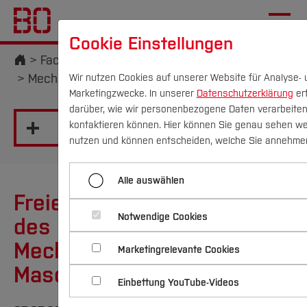
Cookie Einstellungen
Startseite
Fachbereiche
Mechatronik und Maschinenbau
Aktuelles
Wir nutzen Cookies auf unserer Website für Analyse- 
Marketingzwecke. In unserer
Datenschutzerklärung
er
darüber, wie wir personenbezogene Daten verarbeiten
kontaktieren können. Hier können Sie genau sehen we
Menü aufklappen
Campus
Personen
DE
|
EN
Quicklinks
nutzen und können entscheiden, welche Sie annehme
Erfolgreich ins Studium starten – mit deiner
Studium
Alle auswählen
WoMINToring-Mentorin an der Seite!
Freie duale Studienplätze
Studienangebote
Forschung & Transfer
Gastprofessor an der Vellore Institute of
Notwendige Cookies
des Fachbereichs
Technology:
Vor dem Studium
Bachelorstudiengänge
Mechatronik und
Marketingrelevante Cookies
Profil
Nachhaltigkeit
Masterstudiengänge
Hochschule Bochum hebt ab: Neue DLR-
Im Studium
Bewerben & Einschreiben
Maschinenbau
Beratung & Förderung
Forschungs- und Transferprofil
Initiative für Kleinsatelliten startet
Einbettung YouTube-Videos
Schwerpunkte
Nachhaltigkeit studieren
Bewerbungsportal
International
Nach dem Studium
Studienbüros und Prüfungen
Schwerpunkte (FuT)
Förderinformation und Antragsberatung