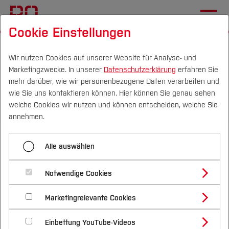
Cookie Einstellungen
Startseite
Fachbereiche
Mechatronik und Maschinenbau
Aktuelles
Wir nutzen Cookies auf unserer Website für Analyse- und
Marketingzwecke. In unserer
Datenschutzerklärung
erfahren Sie
mehr darüber, wie wir personenbezogene Daten verarbeiten und
wie Sie uns kontaktieren können. Hier können Sie genau sehen
Menü aufklappen
Campus
Personen
DE
|
EN
Quicklinks
welche Cookies wir nutzen und können entscheiden, welche Sie
annehmen.
Erfolgreich ins Studium starten – mit deiner
Studium
WoMINToring-Mentorin an der Seite!
Planspiel „Make it Circular“:
Alle auswählen
Studienangebote
Forschung & Transfer
Gastprofessor an der Vellore Institute of
Studierende entwickeln
Technology:
Notwendige Cookies
Vor dem Studium
Bachelorstudiengänge
nachhaltige
Profil
Nachhaltigkeit
Masterstudiengänge
Hochschule Bochum hebt ab: Neue DLR-
Marketingrelevante Cookies
Im Studium
Bewerben & Einschreiben
Geschäftsmodelle
Beratung & Förderung
Forschungs- und Transferprofil
Initiative für Kleinsatelliten startet
Schwerpunkte
Nachhaltigkeit studieren
Bewerbungsportal
International
Nach dem Studium
Studienbüros und Prüfungen
Einbettung YouTube-Videos
Schwerpunkte (FuT)
Förderinformation und Antragsberatung