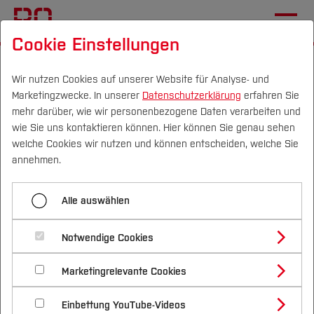
Cookie Einstellungen
Startseite
Fachbereiche
Mechatronik und Maschinenbau
Aktuelles
Wir nutzen Cookies auf unserer Website für Analyse- und
Marketingzwecke. In unserer
Datenschutzerklärung
erfahren Sie
mehr darüber, wie wir personenbezogene Daten verarbeiten und
wie Sie uns kontaktieren können. Hier können Sie genau sehen
Menü aufklappen
Campus
Personen
DE
|
EN
Quicklinks
welche Cookies wir nutzen und können entscheiden, welche Sie
annehmen.
Erfolgreich ins Studium starten – mit deiner
Studium
WoMINToring-Mentorin an der Seite!
Winter School mit
Alle auswählen
Studienangebote
Forschung & Transfer
Gastprofessor an der Vellore Institute of
kurzweiligem Programm
Technology:
Notwendige Cookies
Vor dem Studium
Bachelorstudiengänge
Profil
Nachhaltigkeit
18.03.2024
Mechatronik und Maschinenbau (FB M),
Masterstudiengänge
Hochschule Bochum hebt ab: Neue DLR-
Marketingrelevante Cookies
Im Studium
Bewerben & Einschreiben
Beratung & Förderung
Forschungs- und Transferprofil
Initiative für Kleinsatelliten startet
International Office
Schwerpunkte
Nachhaltigkeit studieren
Bewerbungsportal
International
Nach dem Studium
Studienbüros und Prüfungen
Einbettung YouTube-Videos
Schwerpunkte (FuT)
Förderinformation und Antragsberatung