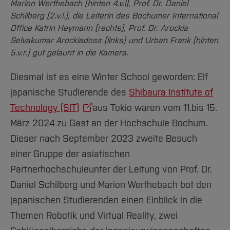
Team und Labore
Marion Werthebach (hinten 4.v.l), Prof. Dr. Daniel
Amtliche Bekanntmachungen
Studiengänge
Forschung und Projekte
Familiengerechte Hochschule
Aktuelles
Hochschulbibliothek
Transferprojekt 7 auf dem RuhrSummit 2025
Schilberg (2.v.l.), die Leiterin des Bochumer International
Arbeiten im FB G
Notfall-Infos
Studieninteressierte
International
Gleichstellung
Studium
Hochschulkommunikation
Office Katrin Heymann (rechts), Prof. Dr. Arockia
Forschungsergebnisse im Journal Engineering
BO Shop
Team
Selvakumar Arockiadoss (links) und Urban Frank (hinten
Diskriminierungsfreie Hochschule
Fachgruppen
International Office
Failure Analysis veröffentlicht
5.v.r.) gut gelaunt in die Kamera.
Service
Vertretungen
Forschung und Entwicklung
Medienzentrum
Erstsemesterwoche
Wahlen
Diesmal ist es eine Winter School geworden: Elf
International
qed-Stiftung
japanische Studierende des
Shibaura Institute of
Innovationsprojekt an der Hochschule: 3D-
Team
Zentrale Studienberatung
gedruckter humanoider Roboter auf
Technology (SIT)
aus Tokio waren vom 11.bis 15.
Service
omnidirektionaler Plattform
März 2024 zu Gast an der Hochschule Bochum.
Dieser nach September 2023 zweite Besuch
einer Gruppe der asiatischen
Partnerhochschule
unter der Leitung von Prof. Dr.
Daniel Schilberg und Marion Werthebach bot den
japanischen Studierenden einen Einblick in die
Themen Robotik und Virtual Reality, zwei