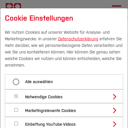
Cookie Einstellungen
Startseite
Fachbereiche
Mechatronik und Maschinenbau
Einrichtungen
Wir nutzen Cookies auf unserer Website für Analyse- und
Marketingzwecke. In unserer
Datenschutzerklärung
erfahren Sie
mehr darüber, wie wir personenbezogene Daten verarbeiten und
Höhere Technische
wie Sie uns kontaktieren können. Hier können Sie genau sehen
Mechanik
Campus
Personen
DE
|
EN
Quicklinks
welche Cookies wir nutzen und können entscheiden, welche Sie
annehmen.
Studium
Alle auswählen
Studienangebote
Forschung & Transfer
Notwendige Cookies
Vor dem Studium
Bachelorstudiengänge
Profil
Nachhaltigkeit
Masterstudiengänge
Marketingrelevante Cookies
Im Studium
Bewerben & Einschreiben
Beratung & Förderung
Forschungs- und Transferprofil
Schwerpunkte
Nachhaltigkeit studieren
Bewerbungsportal
International
Nach dem Studium
Studienbüros und Prüfungen
Einbettung YouTube-Videos
Schwerpunkte (FuT)
Förderinformation und Antragsberatung