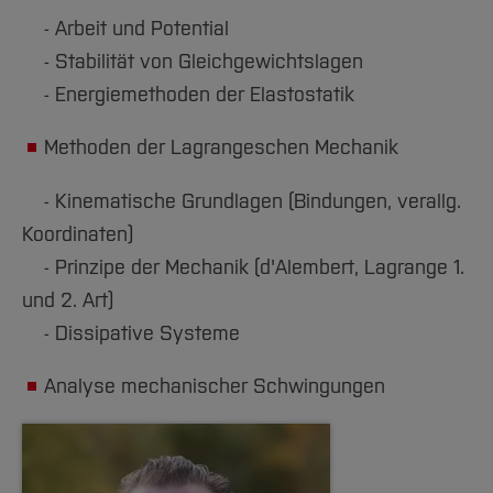
Team und Labore
Amtliche Bekanntmachungen
Studiengänge
Forschung und Projekte
Familiengerechte Hochschule
Aktuelles
Hochschulbibliothek
- Arbeit und Potential
Arbeiten im FB G
Notfall-Infos
Studieninteressierte
International
Gleichstellung
Studium
Hochschulkommunikation
- Stabilität von Gleichgewichtslagen
BO Shop
Team
Diskriminierungsfreie Hochschule
Fachgruppen
International Office
- Energiemethoden der Elastostatik
Service
Vertretungen
Forschung und Entwicklung
Medienzentrum
Methoden der Lagrangeschen Mechanik
Wahlen
International
qed-Stiftung
- Kinematische Grundlagen (Bindungen, verallg.
Team
Zentrale Studienberatung
Koordinaten)
Service
- Prinzipe der Mechanik (d'Alembert, Lagrange 1.
und 2. Art)
- Dissipative Systeme
Analyse mechanischer Schwingungen