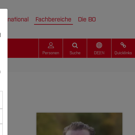
nternational
Fachbereiche
Die BO
d
Personen
Suche
DE
|
EN
Quicklinks
n