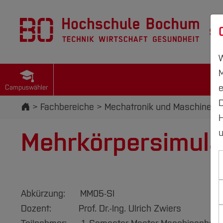
St
W
M
e
Campuswähler
D
Startseite
Fachbereiche
Mechatronik und Maschinenb
H
Mehrkörpersimula
u
Abkürzung: MM05-SI
Dozent: Prof. Dr.-Ing. Ulrich Zwiers