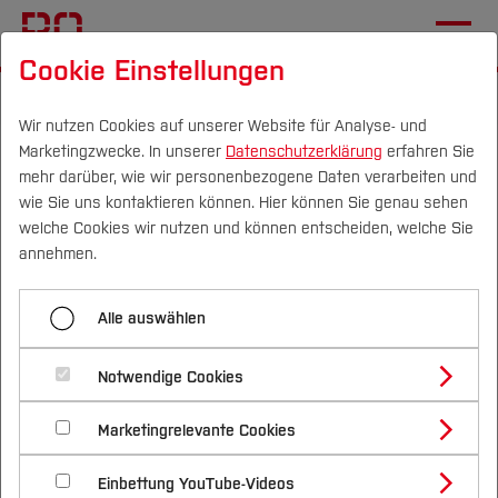
Cookie Einstellungen
Startseite
Fachbereiche
Wirtschaft
Aktuelles
Wir nutzen Cookies auf unserer Website für Analyse- und
Marketingzwecke. In unserer
Datenschutzerklärung
erfahren Sie
Erfolgreiche Online-Anmeldung
mehr darüber, wie wir personenbezogene Daten verarbeiten und
wie Sie uns kontaktieren können. Hier können Sie genau sehen
Vielen Dank für Ihre Anmeldung zur
Campus
Personen
DE
|
EN
Quicklinks
welche Cookies wir nutzen und können entscheiden, welche Sie
annehmen.
Absolvent*innenfeier am
Studium
08.05.2026
Alle auswählen
Studienangebote
Forschung & Transfer
Wir freuen uns über Ihr Interesse und erwarten Sie
Notwendige Cookies
Vor dem Studium
Bachelorstudiengänge
Profil
Nachhaltigkeit
am 08. Mai 2026
Masterstudiengänge
Marketingrelevante Cookies
Im Studium
Bewerben & Einschreiben
Beratung & Förderung
Forschungs- und Transferprofil
Schwerpunkte
ab 16:00 Uhr (Einlass)
Nachhaltigkeit studieren
Bewerbungsportal
International
Nach dem Studium
Studienbüros und Prüfungen
Einbettung YouTube-Videos
Schwerpunkte (FuT)
Förderinformation und Antragsberatung