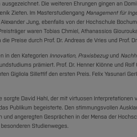
ausgezeichnet. Die weiteren Ehrungen gingen an Domi
enik Zieten. Im Masterstudiengang
Management für Inge
t Alexander Jung, ebenfalls von der Hochschule Bochum,
reisträger waren Tobias Chmiel, Athanassios Giourouka
die Preise durch Prof. Dr. Andreas de Vries und Prof. Dr
n in den Kategorien
Innovation
,
Praxisbezug
und
Nachha
ndstudiums prämiert. Prof. Dr. Henner Klönne und Rolf G
n Gigliola Sillettif den ersten Preis. Felix Yasunari Ge
 sorgte David Hahl, der mit virtuosen Interpretationen
das Publikum begeisterte. Den stimmungsvollen Auskla
ein und angeregten Gesprächen in der Mensa der Hochs
s besonderen Studienweges.