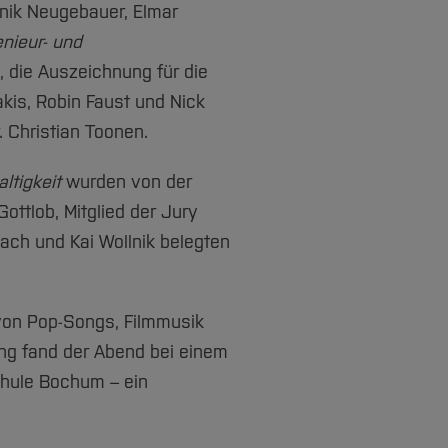
nik Neugebauer, Elmar
nieur- und
 die Auszeichnung für die
kis, Robin Faust und Nick
. Christian Toonen.
ltigkeit
wurden von der
ottlob, Mitglied der Jury
rlach und Kai Wollnik belegten
 von Pop-Songs, Filmmusik
ng fand der Abend bei einem
chule Bochum – ein