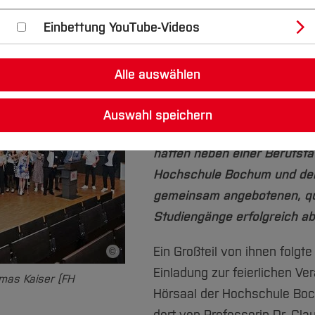
urchhaltevermögen zum Bachelor- oder
Einbettung YouTube-Videos
Von Rüdiger Kurtz
79 Absolventinnen und Abso
Alle auswählen
Verbundstudiengänge Wirts
Management für Ingenieur- 
Auswahl speichern
(MBA) in den letzten beiden 
hatten neben einer Berufstäti
Hochschule Bochum und der
gemeinsam angebotenen, qua
Studiengänge erfolgreich ab
Ein Großteil von ihnen folg
©
Bildnachweis
Einladung zur feierlichen V
omas Kaiser (FH
Hörsaal der Hochschule Boc