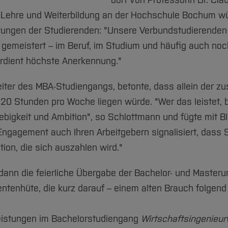
dort von Professorin Dr. Cla
, Lehre und Weiterbildung an der Hochschule Bochum wü
tungen der Studierenden: "Unsere Verbundstudierende
emeistert – im Beruf, im Studium und häufig auch noch 
rdient höchste Anerkennung."
Leiter des MBA-Studiengangs, betonte, dass allein der zu
 20 Stunden pro Woche liegen würde. "Wer das leistet, 
bigkeit und Ambition", so Schlottmann und fügte mit Bl
Engagement auch Ihren Arbeitgebern signalisiert, dass Si
tion, die sich auszahlen wird."
ann die feierliche Übergabe der Bachelor- und Masteru
ntenhüte, die kurz darauf – einem alten Brauch folgend
eistungen im Bachelorstudiengang
Wirtschaftsingenieu