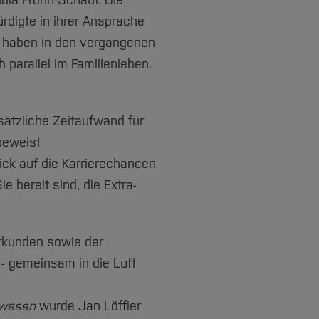
udia Frohn-Schauf. Die
rdigte in ihrer Ansprache
n haben in den vergangenen
parallel im Familienleben.
sätzliche Zeitaufwand für
beweist
ick auf die Karrierechancen
e bereit sind, die Extra-
rkunden sowie der
 - gemeinsam in die Luft
rwesen
wurde Jan Löffler