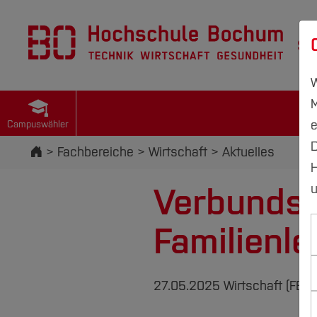
St
W
M
e
Campuswähler
D
Startseite
Fachbereiche
Wirtschaft
Aktuelles
H
Verbundst
u
Familienle
27.05.2025
Wirtschaft (FB W