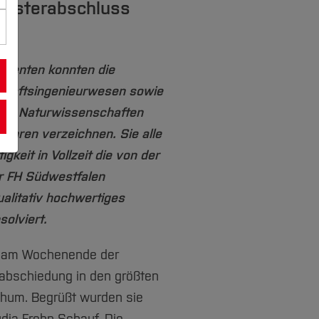
 Masterabschluss
lventen konnten die
chaftsingenieurwesen sowie
und Naturwissenschaften
Jahren verzeichnen. Sie alle
gkeit in Vollzeit die von der
 FH Südwestfalen
litativ hochwertiges
solviert.
te am Wochenende der
erabschiedung in den größten
hum. Begrüßt wurden sie