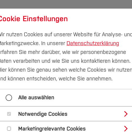
Cookie Einstellungen
udium
Forschung & Transfer
Nachhaltigkeit
I
ir nutzen Cookies auf unserer Website für Analyse- un
arketingzwecke. In unserer
Datenschutzerklärung
rfahren Sie mehr darüber, wie wir personenbezogene
aten verarbeiten und wie Sie uns kontaktieren können.
ier können Sie genau sehen welche Cookies wir nutze
udium, Beruf und
nd können entscheiden, welche Sie annehmen.
ben erfolgreich vere
Alle auswählen
Notwendige Cookies
)
Marketingrelevante Cookies