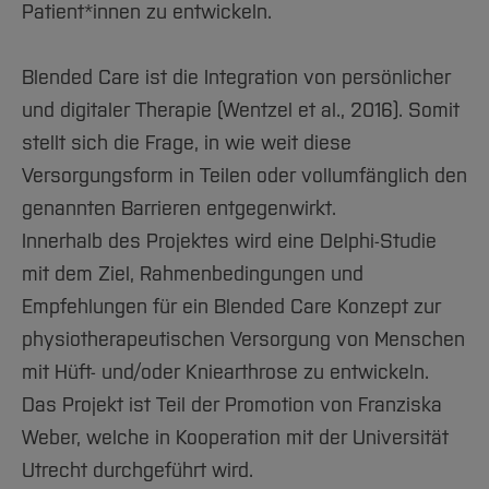
Team und Labore
Amtliche Bekanntmachungen
Studiengänge
Patient*innen zu entwickeln.
Forschung und Projekte
Familiengerechte Hochschule
Aktuelles
Hochschulbibliothek
Arbeiten im FB G
Notfall-Infos
Studieninteressierte
International
Gleichstellung
Studium
Hochschulkommunikation
Blended Care ist die Integration von persönlicher
BO Shop
Team
Diskriminierungsfreie Hochschule
Fachgruppen
International Office
und digitaler Therapie (Wentzel et al., 2016). Somit
Service
Vertretungen
Forschung und Entwicklung
Medienzentrum
stellt sich die Frage, in wie weit diese
Wahlen
International
qed-Stiftung
Versorgungsform in Teilen oder vollumfänglich den
Team
Zentrale Studienberatung
genannten Barrieren entgegenwirkt.
Service
Innerhalb des Projektes wird eine Delphi-Studie
mit dem Ziel, Rahmenbedingungen und
Empfehlungen für ein Blended Care Konzept zur
physiotherapeutischen Versorgung von Menschen
mit Hüft- und/oder Kniearthrose zu entwickeln.
Das Projekt ist Teil der Promotion von Franziska
Weber, welche in Kooperation mit der Universität
Utrecht durchgeführt wird.