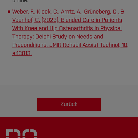
online.
Weber, F., Kloek, C., Arntz, A., Grüneberg, C., &
Veenhof, C. (2023). Blended Care in Patients
With Knee and Hip Osteoarthritis in Physical
Therapy: Delphi Study on Needs and
Preconditions. JMIR Rehabil Assist Technol, 10,
e43813.
Zurück