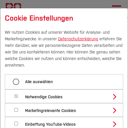
Cookie Einstellungen
Startseite
Forschung & Transfer
Profil
Wir nutzen Cookies auf unserer Website für Analyse- und
Marketingzwecke. In unserer
Datenschutzerklärung
erfahren Sie
Voraussetzungen und
mehr darüber, wie wir personenbezogene Daten verarbeiten und
Empfehlungen für Blended
wie Sie uns kontaktieren können. Hier können Sie genau sehen
Campus
Personen
DE
|
EN
Quicklinks
welche Cookies wir nutzen und können entscheiden, welche Sie
Care in der Physiotherapie
annehmen.
bei Menschen mit Arthrose
Studium
Alle auswählen
Studienangebote
Forschung & Transfer
Notwendige Cookies
Arthrose gilt weltweit als die häufigste
Vor dem Studium
Bachelorstudiengänge
Profil
Nachhaltigkeit
Gelenkerkrankung bei erwachsenen Menschen
Masterstudiengänge
Marketingrelevante Cookies
Im Studium
Bewerben & Einschreiben
(Fuchs et al., 2017). Nationale und internationale
Beratung & Förderung
Forschungs- und Transferprofil
Schwerpunkte
Nachhaltigkeit studieren
Bewerbungsportal
International
Nach dem Studium
Studienbüros und Prüfungen
Leitlinien empfehlen eine konservative, nicht
Einbettung YouTube-Videos
Schwerpunkte (FuT)
Förderinformation und Antragsberatung