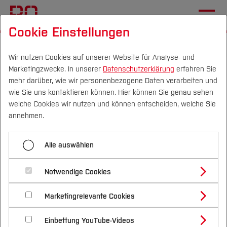
Cookie Einstellungen
Startseite
Die BO
Hochschule
Wir nutzen Cookies auf unserer Website für Analyse- und
Marketingzwecke. In unserer
Datenschutzerklärung
erfahren Sie
Adresse und Anfahrt -
mehr darüber, wie wir personenbezogene Daten verarbeiten und
Standort
wie Sie uns kontaktieren können. Hier können Sie genau sehen
Campus
Personen
DE
|
EN
Quicklinks
welche Cookies wir nutzen und können entscheiden, welche Sie
Gesundheitscampus
annehmen.
Studium
Alle auswählen
Übersichtsplan
Studienangebote
Forschung & Transfer
Notwendige Cookies
Gesundheitscampus
Vor dem Studium
Bachelorstudiengänge
Profil
Nachhaltigkeit
Masterstudiengänge
Marketingrelevante Cookies
Im Studium
Bewerben & Einschreiben
Beratung & Förderung
Forschungs- und Transferprofil
Schwerpunkte
Nachhaltigkeit studieren
Bewerbungsportal
International
Nach dem Studium
Studienbüros und Prüfungen
Einbettung YouTube-Videos
Schwerpunkte (FuT)
Förderinformation und Antragsberatung