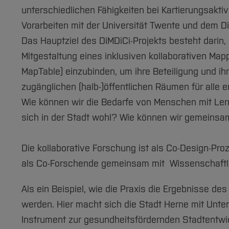
unterschiedlichen Fähigkeiten bei Kartierungsakti
Vorarbeiten mit der Universität Twente und dem 
Das Hauptziel des DiMDiCi-Projekts besteht darin
Mitgestaltung eines inklusiven kollaborativen Mapp
MapTable) einzubinden, um ihre Beteiligung und i
zugänglichen (halb-)öffentlichen Räumen für alle e
Wie können wir die Bedarfe von Menschen mit Le
sich in der Stadt wohl? Wie können wir gemeins
Die kollaborative Forschung ist als Co-Design-Pro
als Co-Forschende gemeinsam mit Wissenschaftle
Als ein Beispiel, wie die Praxis die Ergebnisse d
werden. Hier macht sich die Stadt Herne mit Unte
Instrument zur gesundheitsfördernden Stadtentwi