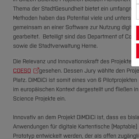
Thema der StadtGesundheit bietet ein umfangreich
Methoden haben das Potential viele und unterschi
gemeinsam an einer Software zur Nutzung digital
gearbeitet. Beteiligt sind das Department of Comm
sowie die Stadtverwaltung Herne.
Die Relevanz und Innovationskraft des Projektes
COESO
gesehen. Dessen Jury wählte den Proj
Platz. DiMDiCi ist somit eines von 6 Pilotprojekt
im europäischen Kontext dargestellt und fließen i
Science Projekte ein.
Innovativ an dem Projekt DiMDiCi ist, dass es bi
Anwendungen für digitale Kartentische (Maptable) 
Prototyp entwickelt werden, der als offen zugängli