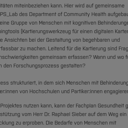
vitäten miteinbeziehen kann. Hier wird auf gemeinsame
DiPS_Lab des Department of Community Health aufgebau
, eine Gruppe von Menschen mit kognitiven Behinderunge
ingtools (Kartierungswerkzeug für einen digitalen Karte
hre Ansichten bei der Gestaltung von begehbaren und
rfassbar zu machen. Leitend für die Kartierung sind Fra
rnschwierigkeiten gemeinsam erfassen? Wann und wo f
am den Forschungsprozess gestalten?
zess strukturiert, in dem sich Menschen mit Behinderun
r:innen von Hochschulen und Partiker:innen engagiere
es Projektes nutzen kann, kann der Fachplan Gesundheit 
rstützung vom Herr Dr. Raphael Sieber auf dem Weg ein
cklung zu erproben. Die Bedarfe von Menschen mit