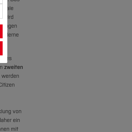
gitale
i wird
nkungen
in Herne
bundes
en
zweiten
e werden
Citizen
klung von
daher ein
nnen mit