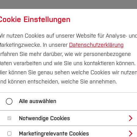
Cookie Einstellungen
udium
Forschung & Transfer
Nachhaltigkeit
I
ir nutzen Cookies auf unserer Website für Analyse- un
arketingzwecke. In unserer
Datenschutzerklärung
rfahren Sie mehr darüber, wie wir personenbezogene
aten verarbeiten und wie Sie uns kontaktieren können.
ier können Sie genau sehen welche Cookies wir nutze
ith Disabled Citizen
nd können entscheiden, welche Sie annehmen.
Alle auswählen
Notwendige Cookies
usblick
Marketingrelevante Cookies
t kognitiven Einschränkung (immer noch) unterrepräsent