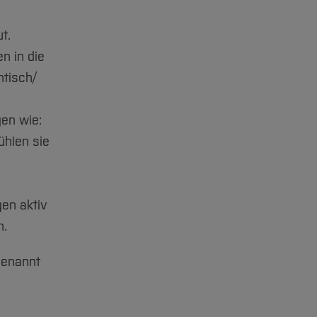
t.
n in die
ntisch/
gen wie:
ühlen sie
gen aktiv
n.
genannt