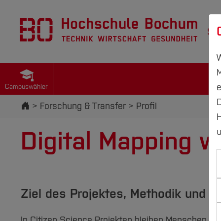
St
W
M
e
Campuswähler
D
Startseite
Forschung & Transfer
Profil
H
Digital Mapping w
u
Ziel des Projektes, Methodik und A
In Citizen Science Projekten bleiben Menschen mi