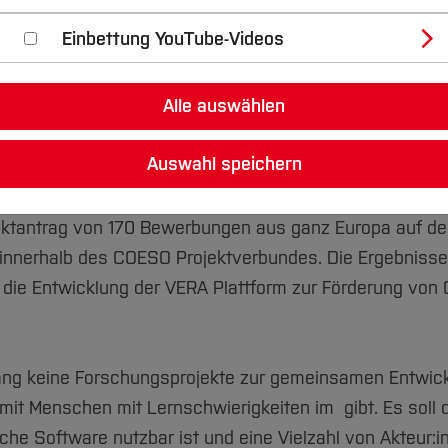
es Anwendungsfeld für Citizen Science Projekte und di
Einbettung YouTube-Videos
edliche Menschen einzubeziehen. In dem Projekt DiMDiC
er Kartentisch durch Menschen mit kognitiven Einschrä
Alle auswählen
unity Health, die Universität Twente der Wittekindshof 
Auswahl speichern
 DiMDiCi wurde innerhalb des europäischen Projektver
ektantrag von 170 Bewerbungen aus ganz Europa auf d
en innerhalb des COESO Projektverbundes. Die Ergebniss
n die Entwicklung der VERA Plattform zur Förderung von 
slang keine Forschungsprojekte zur gemeinsamen Entwic
mit Menschen mit Lernschwierigkeiten im gibt. Es soll 
che Software nutzbar ist und eine Vielzahl von Akteur:i