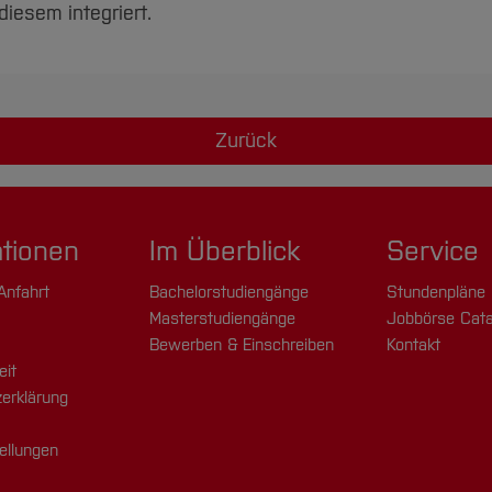
iesem integriert.
Zurück
ationen
Im Überblick
Service
Anfahrt
Bachelorstudiengänge
Stundenpläne
Masterstudiengänge
Jobbörse Cata
Bewerben & Einschreiben
Kontakt
eit
erklärung
ellungen