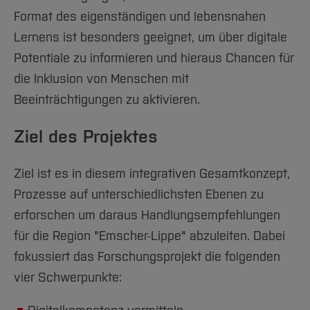
Team und Labore
Amtliche Bekanntmachungen
Studiengänge
Forschung und Projekte
Familiengerechte Hochschule
Aktuelles
Hochschulbibliothek
Format des eigenständigen und lebensnahen
Arbeiten im FB G
Notfall-Infos
Studieninteressierte
International
Gleichstellung
Studium
Hochschulkommunikation
Lernens ist besonders geeignet, um über digitale
BO Shop
Team
Diskriminierungsfreie Hochschule
Fachgruppen
Potentiale zu informieren und hieraus Chancen für
International Office
Service
die Inklusion von Menschen mit
Vertretungen
Forschung und Entwicklung
Medienzentrum
Beeinträchtigungen zu aktivieren.
Wahlen
International
qed-Stiftung
Team
Zentrale Studienberatung
Ziel des Projektes
Service
Ziel ist es in diesem integrativen Gesamtkonzept,
Prozesse auf unterschiedlichsten Ebenen zu
erforschen um daraus Handlungsempfehlungen
für die Region "Emscher-Lippe" abzuleiten. Dabei
fokussiert das Forschungsprojekt die folgenden
vier Schwerpunkte: