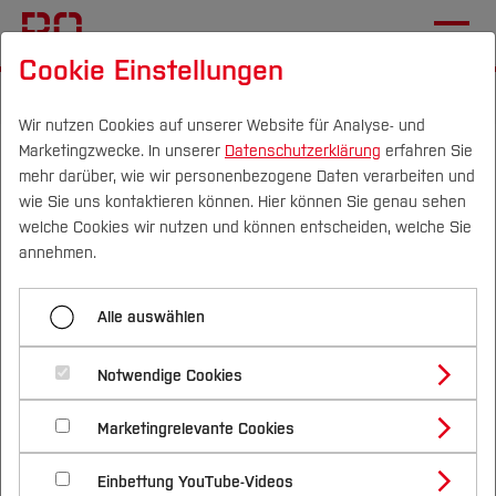
Cookie Einstellungen
Startseite
Forschung & Transfer
Profil
Wir nutzen Cookies auf unserer Website für Analyse- und
Marketingzwecke. In unserer
Datenschutzerklärung
erfahren Sie
Emscher-Lippe hoch 4
mehr darüber, wie wir personenbezogene Daten verarbeiten und
wie Sie uns kontaktieren können. Hier können Sie genau sehen
Campus
Personen
DE
|
EN
Quicklinks
welche Cookies wir nutzen und können entscheiden, welche Sie
annehmen.
Digitalisierung im Lern- und
Studium
Demonstrationslabor für
Alle auswählen
Studienangebote
Innovation, Integration, Transfer
Forschung & Transfer
Notwendige Cookies
und Bildung erleben
Vor dem Studium
Bachelorstudiengänge
Profil
Nachhaltigkeit
Masterstudiengänge
Marketingrelevante Cookies
Im Studium
Bewerben & Einschreiben
Beratung & Förderung
Forschungs- und Transferprofil
Das Forschungsprojekt Emscher-Lippe hoch 4
Schwerpunkte
Nachhaltigkeit studieren
Bewerbungsportal
International
Nach dem Studium
Studienbüros und Prüfungen
Einbettung YouTube-Videos
setzt das Instrument von FabLabs ein, um digitale
Schwerpunkte (FuT)
Förderinformation und Antragsberatung