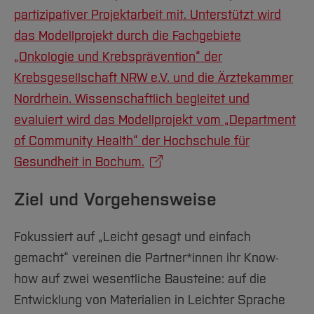
Team und Labore
Amtliche Bekanntmachungen
Studiengänge
Forschung und Projekte
Familiengerechte Hochschule
Aktuelles
Hochschulbibliothek
partizipativer Projektarbeit mit. Unterstützt wird
Arbeiten im FB G
Notfall-Infos
Studieninteressierte
International
Gleichstellung
Studium
das Modellprojekt durch die Fachgebiete
Hochschulkommunikation
BO Shop
Team
„Onkologie und Krebsprävention“ der
Diskriminierungsfreie Hochschule
Fachgruppen
International Office
Krebsgesellschaft NRW e.V. und die Ärztekammer
Service
Vertretungen
Forschung und Entwicklung
Medienzentrum
Nordrhein. Wissenschaftlich begleitet und
Wahlen
International
qed-Stiftung
evaluiert wird das Modellprojekt vom „Department
Team
Zentrale Studienberatung
of Community Health“ der Hochschule für
Service
Gesundheit in Bochum.
Ziel und Vorgehensweise
Fokussiert auf „Leicht gesagt und einfach
gemacht“ vereinen die Partner*innen ihr Know-
how auf zwei wesentliche Bausteine: auf die
Entwicklung von Materialien in Leichter Sprache