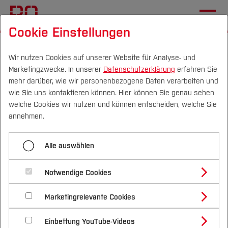
Cookie Einstellungen
Startseite
Forschung & Transfer
Profil
Wir nutzen Cookies auf unserer Website für Analyse- und
Marketingzwecke. In unserer
Datenschutzerklärung
erfahren Sie
Leicht gesagt und einfach
mehr darüber, wie wir personenbezogene Daten verarbeiten und
gemacht: Vorsorge und
wie Sie uns kontaktieren können. Hier können Sie genau sehen
Campus
Personen
DE
|
EN
Quicklinks
welche Cookies wir nutzen und können entscheiden, welche Sie
Früherkennung von Darm-
annehmen.
und Hautkrebs
Studium
Alle auswählen
Studienangebote
Forschung & Transfer
Notwendige Cookies
Im Fokus "Leicht gesagt und einfach gemacht:
Vor dem Studium
Bachelorstudiengänge
Profil
Nachhaltigkeit
Vorsorge und Früherkennung von Darm- und
Masterstudiengänge
Marketingrelevante Cookies
Im Studium
Bewerben & Einschreiben
Hautkrebs" stehen Menschen mit
Beratung & Förderung
Forschungs- und Transferprofil
Schwerpunkte
Nachhaltigkeit studieren
Bewerbungsportal
International
Nach dem Studium
Studienbüros und Prüfungen
Lernschwierigkeiten oder sogenannter geistiger
Einbettung YouTube-Videos
Schwerpunkte (FuT)
Förderinformation und Antragsberatung