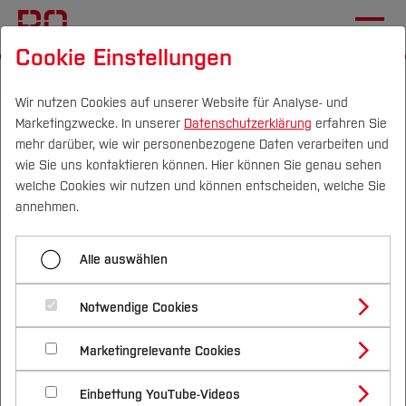
Cookie Einstellungen
Startseite
Forschung & Transfer
Profil
Wir nutzen Cookies auf unserer Website für Analyse- und
Marketingzwecke. In unserer
Datenschutzerklärung
erfahren Sie
Teilhabeunterstützung an
mehr darüber, wie wir personenbezogene Daten verarbeiten und
der Hochschule Bochum
wie Sie uns kontaktieren können. Hier können Sie genau sehen
Campus
Personen
DE
|
EN
Quicklinks
welche Cookies wir nutzen und können entscheiden, welche Sie
am Standort
annehmen.
Gesundheitscampus
Studium
Alle auswählen
Studienangebote
Forschung & Transfer
Notwendige Cookies
Studierende und Mitarbeitende mit un/sichtbaren
Vor dem Studium
Bachelorstudiengänge
Profil
Nachhaltigkeit
Beeinträchtigungen sind mit besonderen
Masterstudiengänge
Marketingrelevante Cookies
Im Studium
Bewerben & Einschreiben
Herausforderungen konfrontiert. Barrieren finden
Beratung & Förderung
Forschungs- und Transferprofil
Schwerpunkte
Nachhaltigkeit studieren
Bewerbungsportal
International
Nach dem Studium
Studienbüros und Prüfungen
sich in den verschiedensten Bereichen des
Einbettung YouTube-Videos
Schwerpunkte (FuT)
Förderinformation und Antragsberatung