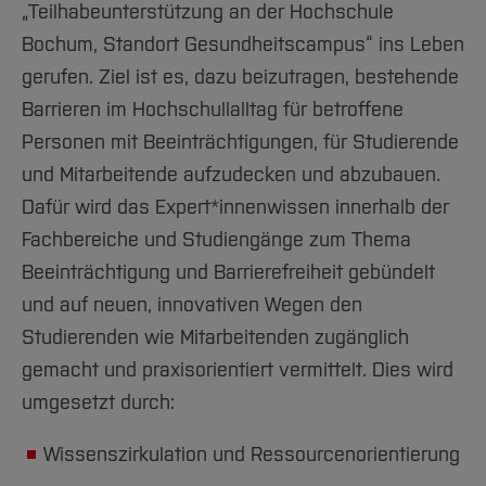
Team und Labore
Amtliche Bekanntmachungen
Studiengänge
„Teilhabeunterstützung an der Hochschule
Forschung und Projekte
Familiengerechte Hochschule
Aktuelles
Hochschulbibliothek
Arbeiten im FB G
Bochum, Standort Gesundheitscampus“ ins Leben
Notfall-Infos
Studieninteressierte
International
Gleichstellung
Studium
Hochschulkommunikation
gerufen. Ziel ist es, dazu beizutragen, bestehende
BO Shop
Team
Diskriminierungsfreie Hochschule
Fachgruppen
International Office
Barrieren im Hochschullalltag für betroffene
Service
Vertretungen
Forschung und Entwicklung
Medienzentrum
Personen mit Beeinträchtigungen, für Studierende
Wahlen
International
qed-Stiftung
und Mitarbeitende aufzudecken und abzubauen.
Team
Zentrale Studienberatung
Dafür wird das Expert*innenwissen innerhalb der
Service
Fachbereiche und Studiengänge zum Thema
Beeinträchtigung und Barrierefreiheit gebündelt
und auf neuen, innovativen Wegen den
Studierenden wie Mitarbeitenden zugänglich
gemacht und praxisorientiert vermittelt. Dies wird
umgesetzt durch:
Wissenszirkulation und Ressourcenorientierung