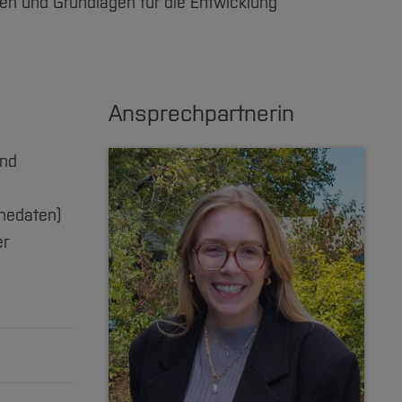
sen und Grundlagen für die Entwicklung
Ansprechpartnerin
und
nedaten)
er
with mild