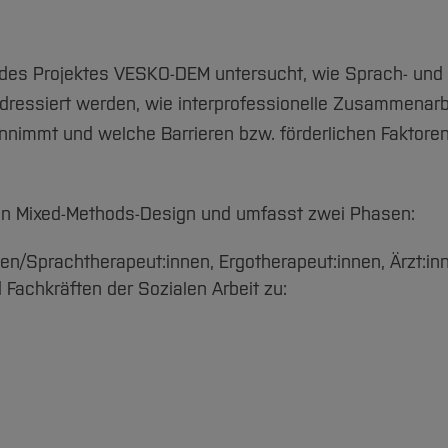
rospective cohort study using German health claims da
des Projektes VESKO-DEM untersucht, wie Sprach- und
ressiert werden, wie interprofessionelle Zusammenarb
einnimmt und welche Barrieren bzw. förderlichen Faktoren
[Inhalt 
llen Mixed-Methods-Design und umfasst zwei Phasen:
n/Sprachtherapeut:innen, Ergotherapeut:innen, Ärzt:in
Fachkräften der Sozialen Arbeit zu: