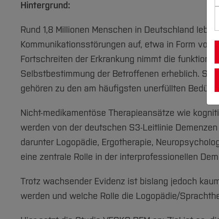
Hintergrund:
Rund 1,8 Millionen Menschen in Deutschland leben 
Kommunikationsstörungen auf, etwa in Form von W
Fortschreiten der Erkrankung nimmt die funktiona
Selbstbestimmung der Betroffenen erheblich. Spr
gehören zu den am häufigsten unerfüllten Bedür
Nicht-medikamentöse Therapieansätze wie kognitiv
werden von der deutschen S3-Leitlinie Demenzen
darunter Logopädie, Ergotherapie, Neuropsychologi
eine zentrale Rolle in der interprofessionellen D
Trotz wachsender Evidenz ist bislang jedoch kaum
werden und welche Rolle die Logopädie/Sprachth