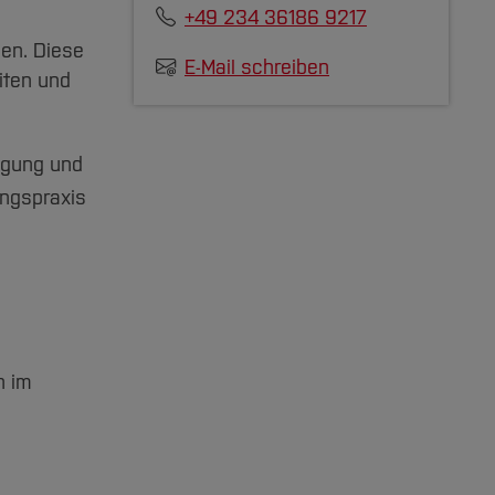
+49 234 36186 9217
pen. Diese
E-Mail schreiben
iten und
agung und
ungspraxis
n im