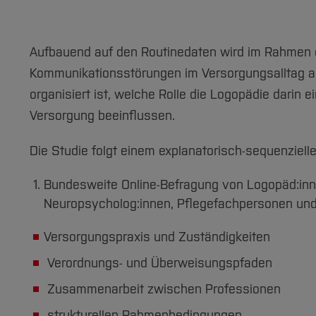
cognitive impairment and dementia: a ret
Health Serv Res 25, 1026 (2025).
Aufbauend auf den Routinedaten wird im Rahmen 
weitere Publikation im Review-Verfahren
Kommunikationsstörungen im Versorgungsalltag ad
organisiert ist, welche Rolle die Logopädie darin 
Versorgung beeinflussen.
Die Studie folgt einem explanatorisch-sequenzie
Bundesweite Online-Befragung von Logopäd:inne
Neuropsycholog:innen, Pflegefachpersonen und 
Versorgungspraxis und Zuständigkeiten
Verordnungs- und Überweisungspfaden
Zusammenarbeit zwischen Professionen
strukturellen Rahmenbedingungen