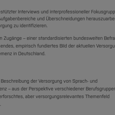
estützter Interviews und interprofessioneller Fokusgrup
, Aufgabenbereiche und Überschneidungen herauszuarbe
gung zu identifizieren.
n Zugänge – einer standardisierten bundesweiten Befr
sendes, empirisch fundiertes Bild der aktuellen Versorg
emenz in Deutschland.
 Beschreibung der Versorgung von Sprach- und
nz – aus der Perspektive verschiedener Berufsgruppe
erforschtes, aber versorgungsrelevantes Themenfeld
.