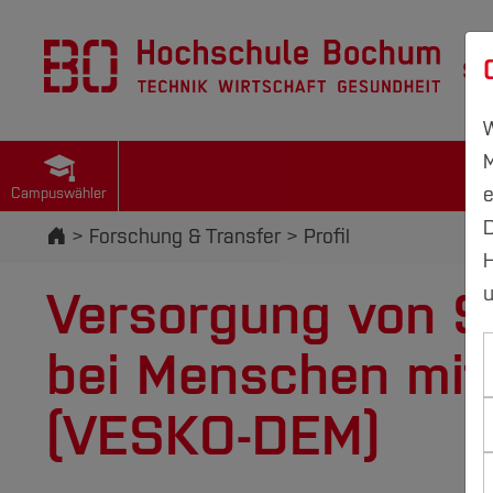
St
W
M
e
Campuswähler
D
Startseite
Forschung & Transfer
Profil
H
Versorgung von S
u
bei Menschen mit
(VESKO-DEM)