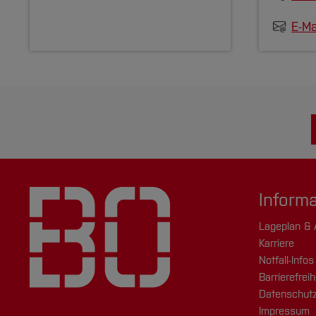
E-Ma
Inform
Lageplan & 
Karriere
Notfall-Infos
Barrierefreih
Datenschutz
Impressum