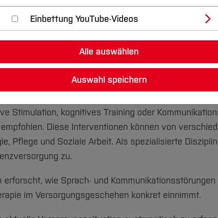
Einbettung YouTube-Videos
mit einer Demenz – Tendenz steigend. Bereits in frühen
ortfindungsstörungen, Schwierigkeiten beim Bilden vo
Alle auswählen
le Kommunikationsfähigkeit zunehmend ab und beeinträch
ach- und Kommunikationsstörungen stellen eine große B
Auswahl speichern
fnissen von Menschen mit Demenz.
e Stimulation, kognitives Training oder Kommunikations
 empfohlen. Diese Interventionen können von verschie
e, Pflege und Soziale Arbeit. Als spezialisierte Diszip
emenzversorgung zu.
 erforscht, wie Sprach- und Kommunikationsstörungen i
erapie im Versorgungsgeschehen konkret einnimmt.