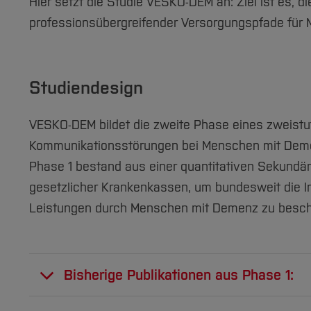
Hier setzt die Studie VESKO-DEM an: Ziel ist es, 
professionsübergreifender Versorgungspfade für
Studiendesign
VESKO-DEM bildet die zweite Phase eines zweistu
Kommunikationsstörungen bei Menschen mit Dem
Phase 1 bestand aus einer quantitativen Sekundä
gesetzlicher Krankenkassen, um bundesweit die 
Leistungen durch Menschen mit Demenz zu besch
Bisherige Publikationen aus Phase 1:
Dörr F., Holle D., Morouj, B. et al. Speec