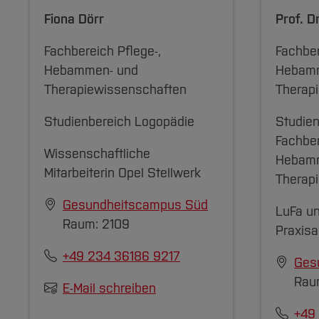
Fiona Dörr
Prof. D
Fachbereich Pflege-,
Fachber
Hebammen- und
Hebamm
Therapiewissenschaften
Therap
Studienbereich Logopädie
Studie
Fachber
Wissenschaftliche
Hebamm
Mitarbeiterin Opel Stellwerk
Therap
Gesundheitscampus Süd
LuFa u
Raum: 2109
Praxis
+49 234 36186 9217
Ges
Raum
E-Mail schreiben
+49