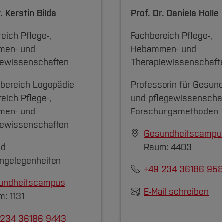
r.
Kerstin Bilda
Prof. Dr.
Daniela Holle
eich Pflege-,
Fachbereich Pflege-,
en- und
Hebammen- und
iewissenschaften
Therapiewissenschaft
nbereich Logopädie
Professorin für Gesund
eich Pflege-,
und pflegewissenschaf
en- und
Forschungsmethoden
iewissenschaften
Gesundheitscampu
nd
Raum: 4403
angelegenheiten
+49 234 36186 95
undheitscampus
E-Mail schreiben
: 1131
 234 36186 9443