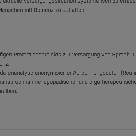
die aktuelle Versorgungssituation systematisch zu erfas
 Menschen mit Demenz zu schaffen.
figen Promotionsprojekts zur Versorgung von Sprach- 
enz.
rdatenanalyse anonymisierter Abrechnungsdaten (Routi
Inanspruchnahme logopädischer und ergotherapeutisch
reiben.
h-language therapy and occupational therapy for patients 