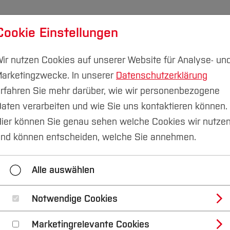
Cookie Einstellungen
udium
Forschung & Transfer
Nachhaltigkeit
I
ir nutzen Cookies auf unserer Website für Analyse- un
arketingzwecke. In unserer
Datenschutzerklärung
rfahren Sie mehr darüber, wie wir personenbezogene
aten verarbeiten und wie Sie uns kontaktieren können.
ier können Sie genau sehen welche Cookies wir nutze
prach- und Kommun
nd können entscheiden, welche Sie annehmen.
 Demenz: eine Mixe
Alle auswählen
Notwendige Cookies
Marketingrelevante Cookies