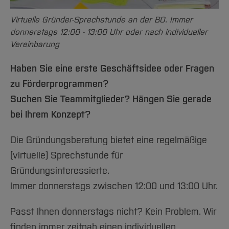
Team und Labore
Amtliche Bekanntmachungen
Studiengänge
Forschung und Projekte
Familiengerechte Hochschule
Aktuelles
Hochschulbibliothek
Arbeiten im FB G
Virtuelle Gründer-Sprechstunde an der BO. Immer
Notfall-Infos
Studieninteressierte
International
Gleichstellung
Studium
Hochschulkommunikation
donnerstags 12:00 - 13:00 Uhr oder nach individueller
BO Shop
Team
Diskriminierungsfreie Hochschule
Fachgruppen
International Office
Vereinbarung
Service
Vertretungen
Forschung und Entwicklung
Medienzentrum
Haben Sie eine erste Geschäftsidee oder Fragen
Wahlen
International
qed-Stiftung
zu Förderprogrammen?
Team
Zentrale Studienberatung
Suchen Sie Teammitglieder? Hängen Sie gerade
Service
bei Ihrem Konzept?
Die Gründungsberatung bietet eine regelmäßige
(virtuelle) Sprechstunde für
Gründungsinteressierte.
Immer donnerstags zwischen 12:00 und 13:00 Uhr.
Passt Ihnen donnerstags nicht? Kein Problem. Wir
finden immer zeitnah einen individuellen