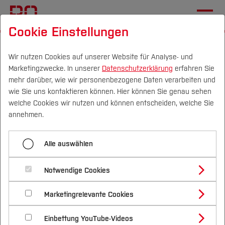
Cookie Einstellungen
Startseite
Forschung & Transfer
Gründung & Start-up
News
Wir nutzen Cookies auf unserer Website für Analyse- und
Marketingzwecke. In unserer
Datenschutzerklärung
erfahren Sie
mehr darüber, wie wir personenbezogene Daten verarbeiten und
Virtuelle Gründer-
wie Sie uns kontaktieren können. Hier können Sie genau sehen
Sprechstunde
Campus
Personen
DE
|
EN
Quicklinks
welche Cookies wir nutzen und können entscheiden, welche Sie
annehmen.
Studium
09.02.2021
Gründung
Alle auswählen
Studienangebote
Immer donnerstags zwischen 12:00
Forschung & Transfer
Notwendige Cookies
Vor dem Studium
Bachelorstudiengänge
und 13:00 Uhr
Profil
Nachhaltigkeit
Masterstudiengänge
Marketingrelevante Cookies
Im Studium
Bewerben & Einschreiben
Beratung & Förderung
Forschungs- und Transferprofil
Schwerpunkte
Nachhaltigkeit studieren
Bewerbungsportal
International
Nach dem Studium
Studienbüros und Prüfungen
Einbettung YouTube-Videos
Schwerpunkte (FuT)
Förderinformation und Antragsberatung