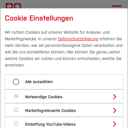
Cookie Einstellungen
Startseite
Die BO
Wir nutzen Cookies auf unserer Website für Analyse- und
Marketingzwecke. In unserer
Datenschutzerklärung
erfahren Sie
Hochschule für Gesundheit
mehr darüber, wie wir personenbezogene Daten verarbeiten und
Bochum
wie Sie uns kontaktieren können. Hier können Sie genau sehen
Campus
Personen
DE
|
EN
Quicklinks
welche Cookies wir nutzen und können entscheiden, welche Sie
annehmen.
Studium
Hochschule für Gesundheit – Ihr Weg in die
Alle auswählen
Gesundheitsberufe der Zukunft
Studienangebote
Forschung & Transfer
Notwendige Cookies
Vor dem Studium
Bachelorstudiengänge
Die Hochschule für Gesundheit in Bochum
war die
Profil
Nachhaltigkeit
Masterstudiengänge
erste staatliche Hochschule in Deutschland, die
Marketingrelevante Cookies
Im Studium
Bewerben & Einschreiben
Beratung & Förderung
Forschungs- und Transferprofil
sich ausschließlich auf akademische Ausbildung
Schwerpunkte
Nachhaltigkeit studieren
Bewerbungsportal
International
Nach dem Studium
Studienbüros und Prüfungen
Einbettung YouTube-Videos
Schwerpunkte (FuT)
im Bereich Gesundheit spezialisiert hat. Mit
Förderinformation und Antragsberatung