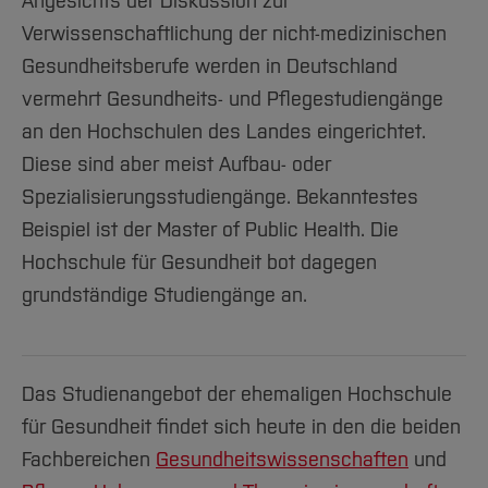
Angesichts der Diskussion zur
Team und Labore
Amtliche Bekanntmachungen
Studiengänge
Forschung und Projekte
Familiengerechte Hochschule
Aktuelles
Hochschulbibliothek
Verwissenschaftlichung der nicht-medizinischen
Arbeiten im FB G
Notfall-Infos
Studieninteressierte
International
Gleichstellung
Studium
Hochschulkommunikation
Gesundheitsberufe werden in Deutschland
BO Shop
Team
Diskriminierungsfreie Hochschule
Fachgruppen
International Office
vermehrt Gesundheits- und Pflegestudiengänge
Service
Vertretungen
Forschung und Entwicklung
Medienzentrum
an den Hochschulen des Landes eingerichtet.
Wahlen
Diese sind aber meist Aufbau- oder
International
qed-Stiftung
Spezialisierungsstudiengänge. Bekanntestes
Team
Zentrale Studienberatung
Beispiel ist der Master of Public Health. Die
Service
Hochschule für Gesundheit bot dagegen
grundständige Studiengänge an.
Das Studienangebot der ehemaligen Hochschule
für Gesundheit findet sich heute in den die beiden
Fachbereichen
Gesundheitswissenschaften
und