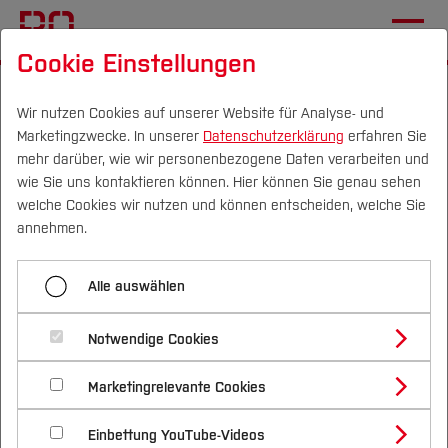
Cookie Einstellungen
Startseite
[...]
Hochschule
Verwaltung
Informationssicherheit
ISMS
Wir nutzen Cookies auf unserer Website für Analyse- und
Marketingzwecke. In unserer
Datenschutzerklärung
erfahren Sie
mehr darüber, wie wir personenbezogene Daten verarbeiten und
ISMS Dokumente
wie Sie uns kontaktieren können. Hier können Sie genau sehen
Campus
Personen
DE
|
EN
Quicklinks
welche Cookies wir nutzen und können entscheiden, welche Sie
Nachfolgend finden Sie Richtlinien, Formulare,
annehmen.
Anleitungen und Handreichungen zum ISMS.
Studium
Alle auswählen
Studienangebote
Forschung & Transfer
Leitlinie
Notwendige Cookies
Vor dem Studium
Bachelorstudiengänge
Leitlinie Informationssicherheit
Profil
Richtlinien
Nachhaltigkeit
Masterstudiengänge
Marketingrelevante Cookies
Im Studium
Bewerben & Einschreiben
Beratung & Förderung
Forschungs- und Transferprofil
[Inhalt zuklappen]
Schwerpunkte
Nachhaltigkeit studieren
Bewerbungsportal
International
Nach dem Studium
Studienbüros und Prüfungen
PDF
55 KB
Einbettung YouTube-Videos
Schwerpunkte (FuT)
Förderinformation und Antragsberatung