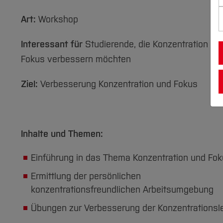
Art:
Workshop
Interessant für
Studierende, die Konzentration un
Fokus verbessern möchten
Ziel:
Verbesserung Konzentration und Fokus
Inhalte und Themen:
Einführung in das Thema Konzentration und Fo
Ermittlung der persönlichen
konzentrationsfreundlichen Arbeitsumgebung
Übungen zur Verbesserung der Konzentrationsl