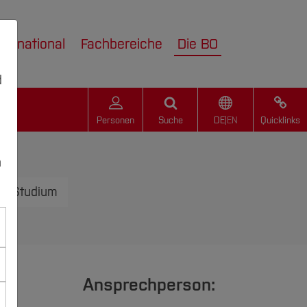
nternational
Fachbereiche
Die BO
d
Personen
Suche
DE
|
EN
Quicklinks
kus
n
im Studium
Ansprechperson: