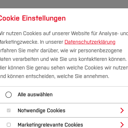
Cookie Einstellungen
udium
Forschung & Transfer
Nachhaltigkeit
I
ir nutzen Cookies auf unserer Website für Analyse- un
arketingzwecke. In unserer
Datenschutzerklärung
rfahren Sie mehr darüber, wie wir personenbezogene
aten verarbeiten und wie Sie uns kontaktieren können.
Veranstaltungen Lernen lernen
Konzentration und Fo
ier können Sie genau sehen welche Cookies wir nutze
nd können entscheiden, welche Sie annehmen.
ion und Fokus
Gehirngerechtes Lernen
Lernen 
Alle auswählen
Notwendige Cookies
d Fokus
Marketingrelevante Cookies