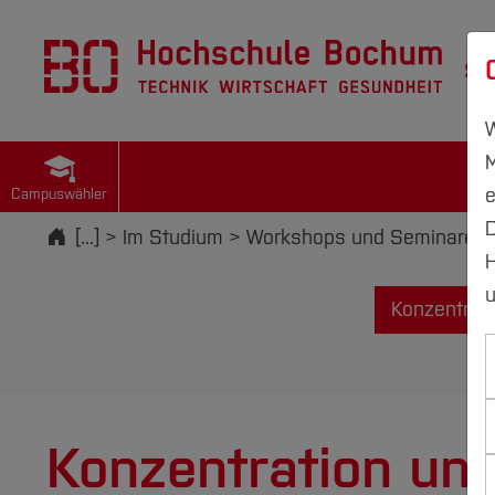
St
W
M
e
Campuswähler
D
Startseite
[...]
Im Studium
Workshops und Seminare
H
u
Konzentrat
Konzentration un