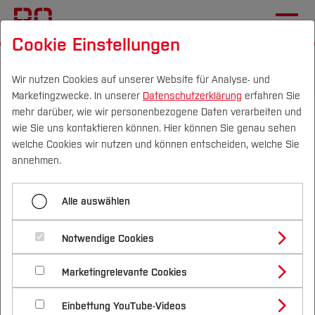
Cookie Einstellungen
Startseite
Studium
Vor dem Studium
Bewerben & Einschreiben
Bewerbungsportal
Wir nutzen Cookies auf unserer Website für Analyse- und
Marketingzwecke. In unserer
Datenschutzerklärung
erfahren Sie
mehr darüber, wie wir personenbezogene Daten verarbeiten und
Losverfahren an der
wie Sie uns kontaktieren können. Hier können Sie genau sehen
Hochschule Bochum
Campus
Personen
DE
|
EN
Quicklinks
welche Cookies wir nutzen und können entscheiden, welche Sie
annehmen.
Studium
Alle auswählen
Studienangebote
Forschung & Transfer
Notwendige Cookies
Vor dem Studium
Bachelorstudiengänge
Profil
Nachhaltigkeit
Masterstudiengänge
Marketingrelevante Cookies
Im Studium
Bewerben & Einschreiben
Beratung & Förderung
Forschungs- und Transferprofil
Schwerpunkte
Nachhaltigkeit studieren
Bewerbungsportal
International
Nach dem Studium
Studienbüros und Prüfungen
Einbettung YouTube-Videos
Schwerpunkte (FuT)
Förderinformation und Antragsberatung