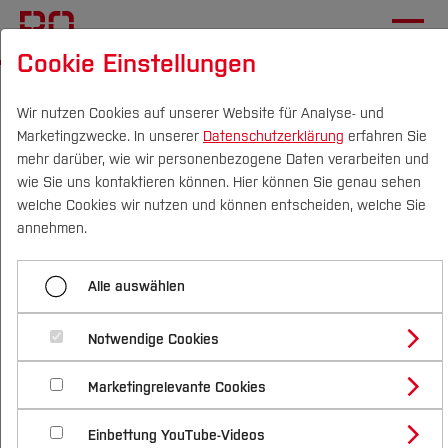
Cookie Einstellungen
Startseite
Die BO
Informationen
Online-Magazin
Wir nutzen Cookies auf unserer Website für Analyse- und
Marketingzwecke. In unserer
Datenschutzerklärung
erfahren Sie
Studium
mehr darüber, wie wir personenbezogene Daten verarbeiten und
Gesundheitswissenschaften:
wie Sie uns kontaktieren können. Hier können Sie genau sehen
Campus
Personen
DE
|
EN
Quicklinks
welche Cookies wir nutzen und können entscheiden, welche Sie
Gesundheit fördern,
annehmen.
Erkrankungen
Studium
entgegenwirken
Alle auswählen
Studienangebote
Forschung & Transfer
20.08.2025 Magazin
Notwendige Cookies
Vor dem Studium
Bachelorstudiengänge
Profil
Nachhaltigkeit
Masterstudiengänge
Marketingrelevante Cookies
Mit neuem Studiengang
Im Studium
Bewerben & Einschreiben
Beratung & Förderung
Forschungs- und Transferprofil
Schwerpunkte
Nachhaltigkeit studieren
Bewerbungsportal
Gesundheitsverhalten stärken und
International
Nach dem Studium
Studienbüros und Prüfungen
Einbettung YouTube-Videos
Schwerpunkte (FuT)
Förderinformation und Antragsberatung