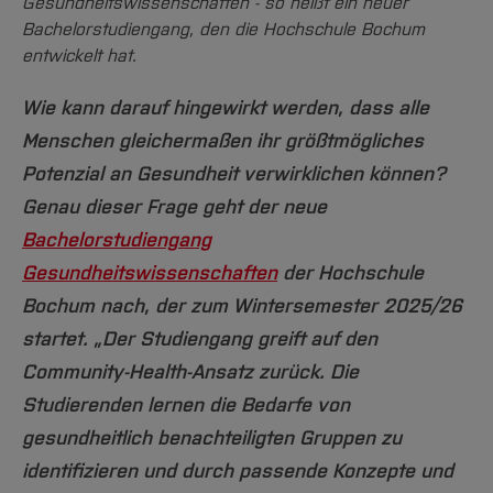
Team und Labore
Gesundheitswissenschaften - so heißt ein neuer
Amtliche Bekanntmachungen
Studiengänge
Forschung und Projekte
Familiengerechte Hochschule
Aktuelles
Hochschulbibliothek
Bachelorstudiengang, den die Hochschule Bochum
Arbeiten im FB G
Notfall-Infos
Studieninteressierte
International
Gleichstellung
Studium
entwickelt hat.
Hochschulkommunikation
BO Shop
Team
Diskriminierungsfreie Hochschule
Fachgruppen
International Office
Wie kann darauf hingewirkt werden, dass alle
Service
Vertretungen
Forschung und Entwicklung
Medienzentrum
Menschen gleichermaßen ihr größtmögliches
Wahlen
International
qed-Stiftung
Potenzial an Gesundheit verwirklichen können?
Team
Genau dieser Frage geht der neue
Zentrale Studienberatung
Bachelorstudiengang
Service
Gesundheitswissenschaften
der Hochschule
Bochum nach, der zum Wintersemester 2025/26
startet. „Der Studiengang greift auf den
Community-Health-Ansatz zurück. Die
Studierenden lernen die Bedarfe von
gesundheitlich benachteiligten Gruppen zu
identifizieren und durch passende Konzepte und