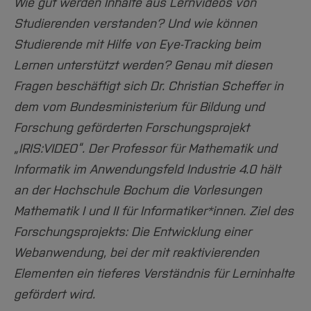
Team und Labore
Wie gut werden Inhalte aus Lernvideos von
Amtliche Bekanntmachungen
Studiengänge
Forschung und Projekte
Familiengerechte Hochschule
Aktuelles
Hochschulbibliothek
Studierenden verstanden? Und wie können
Arbeiten im FB G
Notfall-Infos
Studieninteressierte
International
Gleichstellung
Studium
Hochschulkommunikation
Studierende mit Hilfe von Eye-Tracking beim
BO Shop
Team
Diskriminierungsfreie Hochschule
Fachgruppen
International Office
Lernen unterstützt werden? Genau mit diesen
Service
Vertretungen
Forschung und Entwicklung
Medienzentrum
Fragen beschäftigt sich Dr. Christian Scheffer in
Wahlen
International
dem vom Bundesministerium für Bildung und
qed-Stiftung
Forschung geförderten Forschungsprojekt
Team
Zentrale Studienberatung
„IRIS:VIDEO“. Der Professor für Mathematik und
Service
Informatik im Anwendungsfeld Industrie 4.0 hält
an der Hochschule Bochum die Vorlesungen
Mathematik I und II für Informatiker*innen. Ziel des
Forschungsprojekts: Die Entwicklung einer
Webanwendung, bei der mit reaktivierenden
Elementen ein tieferes Verständnis für Lerninhalte
gefördert wird.