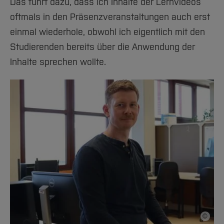
Das führt dazu, dass ich Inhalte der Lernvideos
oftmals in den Präsenzveranstaltungen auch erst
einmal wiederhole, obwohl ich eigentlich mit den
Studierenden bereits über die Anwendung der
Inhalte sprechen wollte.
©
Bildnac