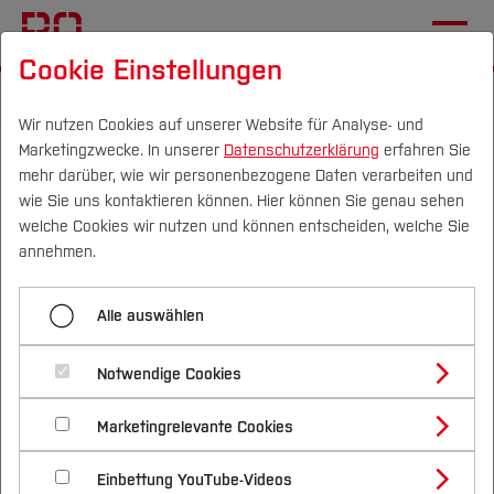
Cookie Einstellungen
Startseite
Die BO
Informationen
Online-Magazin
Wir nutzen Cookies auf unserer Website für Analyse- und
Marketingzwecke. In unserer
Datenschutzerklärung
erfahren Sie
Was der Blick übers
mehr darüber, wie wir personenbezogene Daten verarbeiten und
Lernverständnis verrät
wie Sie uns kontaktieren können. Hier können Sie genau sehen
Campus
Personen
DE
|
EN
Quicklinks
welche Cookies wir nutzen und können entscheiden, welche Sie
annehmen.
25.11.2025 Magazin
Studium
Aufmerksamkeitsbeobachtender
Alle auswählen
Studienangebote
Forschung & Transfer
Videoplayer soll Effektivität von
Notwendige Cookies
Vor dem Studium
Bachelorstudiengänge
Lernvideos im Studium steigern.
Profil
Nachhaltigkeit
Masterstudiengänge
Marketingrelevante Cookies
Im Studium
Bewerben & Einschreiben
Beratung & Förderung
Forschungs- und Transferprofil
Schwerpunkte
Nachhaltigkeit studieren
Bewerbungsportal
International
Nach dem Studium
Studienbüros und Prüfungen
Einbettung YouTube-Videos
Schwerpunkte (FuT)
Förderinformation und Antragsberatung