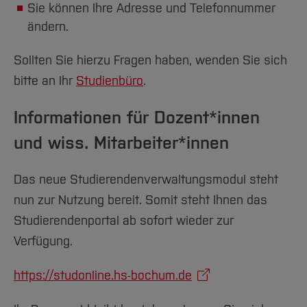
Team und Labore
Amtliche Bekanntmachungen
Studiengänge
Forschung und Projekte
Sie können Ihre Adresse und Telefonnummer
Familiengerechte Hochschule
Aktuelles
Hochschulbibliothek
Arbeiten im FB G
ändern.
Notfall-Infos
Studieninteressierte
International
Gleichstellung
Studium
Hochschulkommunikation
BO Shop
Team
Diskriminierungsfreie Hochschule
Fachgruppen
International Office
Sollten Sie hierzu Fragen haben, wenden Sie sich
Service
Vertretungen
Forschung und Entwicklung
bitte an Ihr
Studienbüro
.
Medienzentrum
Wahlen
International
qed-Stiftung
Informationen für Dozent*innen
Team
Zentrale Studienberatung
und wiss. Mitarbeiter*innen
Service
Das neue Studierendenverwaltungsmodul steht
nun zur Nutzung bereit. Somit steht Ihnen das
Studierendenportal ab sofort wieder zur
Verfügung.
https://studonline.hs-bochum.de