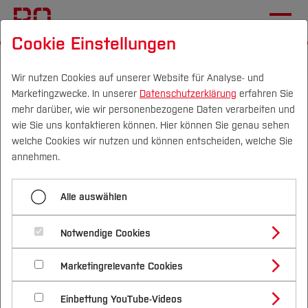
Cookie Einstellungen
Startseite
Studium
Im Studium
Wir nutzen Cookies auf unserer Website für Analyse- und
Marketingzwecke. In unserer
Datenschutzerklärung
erfahren Sie
Aktuelle Informationen zum
mehr darüber, wie wir personenbezogene Daten verarbeiten und
Studierendenportal
wie Sie uns kontaktieren können. Hier können Sie genau sehen
Campus
Personen
DE
|
EN
Quicklinks
welche Cookies wir nutzen und können entscheiden, welche Sie
annehmen.
Studium
Informationen für Studierende
Alle auswählen
Studienangebote
Forschung & Transfer
Das Studierendenportal steht Ihnen nun in neuer
Notwendige Cookies
Vor dem Studium
Bachelorstudiengänge
modernerer Ansicht sowie mit einer
Profil
Nachhaltigkeit
Masterstudiengänge
Marketingrelevante Cookies
Im Studium
Bewerben & Einschreiben
komfortableren Funktionalität wieder zur
Beratung & Förderung
Forschungs- und Transferprofil
Schwerpunkte
Verfügung:
Nachhaltigkeit studieren
Bewerbungsportal
International
Nach dem Studium
Studienbüros und Prüfungen
Einbettung YouTube-Videos
Schwerpunkte (FuT)
Förderinformation und Antragsberatung